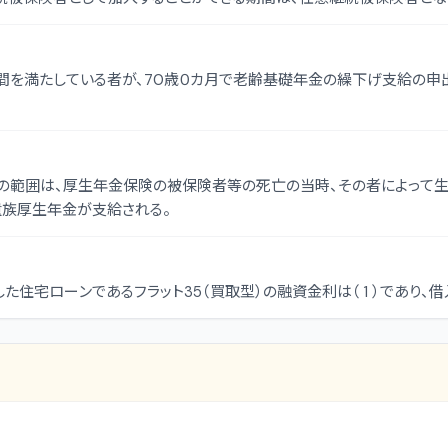
間を満たしている者が、70歳０カ月で老齢基礎年金の繰下げ支給の申出
範囲は、厚生年金保険の被保険者等の死亡の当時、その者によって生計
遺族厚生年金が支給される。
宅ローンであるフラット35（買取型）の融資金利は（ 1 ）であり、借入