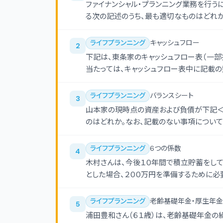
ファイナンシャル・プランニング業務を行う
る次の記述のうち、最も適切なものはどれか
ライフプランニング
キャッシュフロー
2
下記は、東条家のキャッシュフロー表（一部
当たっては、キャッシュフロー表中に記載
ることとする。
ライフプランニング
バランスシート
3
山本家の現時点の資産および負債が下記＜
のはどれか。なお、記載のない事項について
ライフプランニング
6つの係数
4
木村さんは、今後１０年間で積立貯蓄をして
とした場合、２００万円を準備するために
て計算し、解答に当たっては、千円未満を切
ライフプランニング
老齢基礎年金・厚生年金
5
浦田豊和さん（６１歳）は、老齢基礎年金