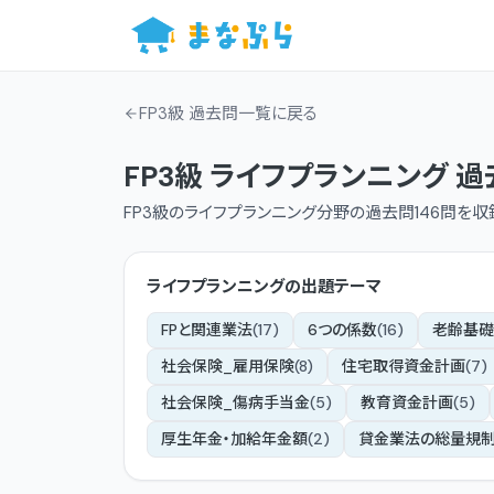
FP3級 過去問一覧
に戻る
FP3級
ライフプランニング
過
FP3級
の
ライフプランニング
分野の過去問
146
問を収
ライフプランニング
の出題テーマ
FPと関連業法
(
17
)
6つの係数
(
16
)
老齢基礎
社会保険_雇用保険
(
8
)
住宅取得資金計画
(
7
)
社会保険_傷病手当金
(
5
)
教育資金計画
(
5
)
厚生年金・加給年金額
(
2
)
貸金業法の総量規