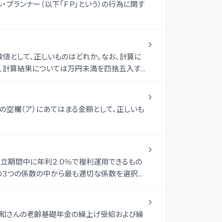
・プランナー（以下「ＦＰ」という）の行為に関す
数値として、正しいものはどれか。なお、計算に
し、計算結果については万円未満を四捨五入す
空欄（ア）にあてはまる金額として、正しいも
積立期間中に年利２.０％で複利運用できるもの
の３つの係数の中から最も適切な係数を選択し
る。
豊和さんの老齢基礎年金の繰上げ受給および繰