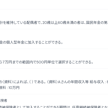
計を維持している配偶者で、20歳以上60歳未満の者は、国民年金の第
金の個人型年金に加入することができる。
から７万円までの範囲内で500円単位で選択することができる。
）である。 〈資料〉Ａさんの年間収入等 給与収入 : 800万円（給与所得 : 610万円） 所得税・住民
税 : 60万円 社会保険料 : 100万円 生命保険料 : 10万円
保険者
被保険者として加入することができる期間は、任意継続被保険者となっ