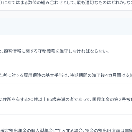
イ）にあてはまる数値の組み合わせとして、最も適切なものはどれか。
上、顧客情報に関する守秘義務を厳守しなければならない。
た者に対する雇用保険の基本手当は、待期期間の満了後４カ月間は支
に住所を有する20歳以上65歳未満の者であって、国民年金の第２号
定拠出年金の個人型年金に加入する場合、掛金の拠出限度額は年額14