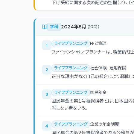
下げ受給に関する次の記述の空欄（ア）、（
こととする。
2024年5月
学科
(
10
問)
ライフプランニング
FPと倫理
1
ファイナンシャル・プランナーは、職業倫理
ライフプランニング
社会保険_雇用保険
2
正当な理由がなく自己の都合により退職し
ライフプランニング
国民年金
3
国民年金の第１号被保険者とは、日本国内
当しない者をいう。
ライフプランニング
企業の年金制度
4
国民年金の第２号被保険者である公務員が確