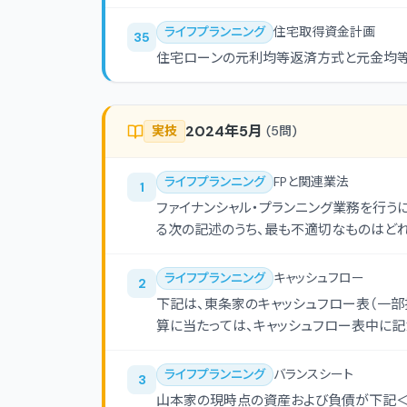
ライフプランニング
住宅取得資金計画
35
住宅ローンの元利均等返済方式と元金均等
2024年5月
実技
(
5
問)
ライフプランニング
FPと関連業法
1
ファイナンシャル・プランニング業務を行う
る次の記述のうち、最も不適切なものはど
ライフプランニング
キャッシュフロー
2
下記は、東条家のキャッシュフロー表（一部
算に当たっては、キャッシュフロー表中に
入することとする。
ライフプランニング
バランスシート
3
山本家の現時点の資産および負債が下記＜