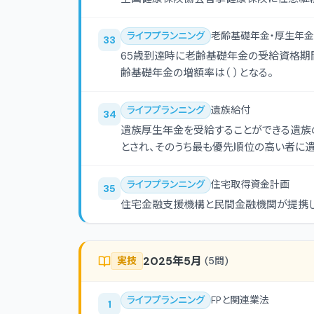
ライフプランニング
老齢基礎年金・厚生年金
33
65歳到達時に老齢基礎年金の受給資格期
齢基礎年金の増額率は（ ）となる。
ライフプランニング
遺族給付
34
遺族厚生年金を受給することができる遺族の
とされ、そのうち最も優先順位の高い者に
ライフプランニング
住宅取得資金計画
35
住宅金融支援機構と民間金融機関が提携した住
2025年5月
実技
(
5
問)
ライフプランニング
FPと関連業法
1