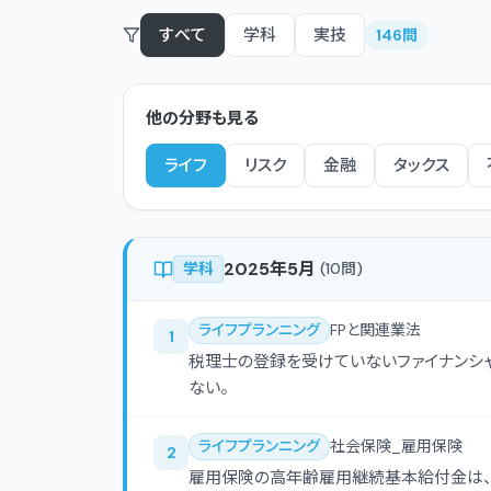
すべて
学科
実技
146
問
他の分野も見る
ライフ
リスク
金融
タックス
2025年5月
学科
(
10
問)
ライフプランニング
FPと関連業法
1
税理士の登録を受けていないファイナンシ
ない。
ライフプランニング
社会保険_雇用保険
2
雇用保険の高年齢雇用継続基本給付金は、