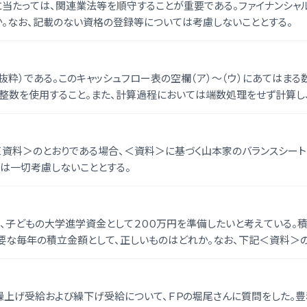
に当たっては、関連業法等を順守することが重要である。ファイナンシャル
。なお、記載のない資格の登録等については考慮しないこととする。
抜粋）である。このキャッシュフロー表の空欄（ア）〜（ウ）にあてはまる
の整数を使用すること。また、計算過程においては端数処理をせず計算
資料＞のとおりである場合、＜資料＞に基づく山本家のバランスシートの
は一切考慮しないこととする。
、子どもの大学進学資金として２００万円を準備したいと考えている。
必要な毎年の積立金額として、正しいものはどれか。なお、下記＜資料＞
り上げること。また、記載のない事項については一切考慮しないこととす
の繰上げ受給および繰下げ受給について、ＦＰの堀尾さんに質問をした。