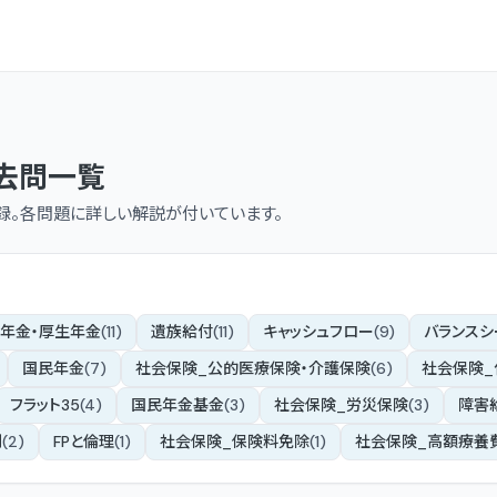
去問一覧
録。各問題に詳しい解説が付いています。
年金・厚生年金
(
11
)
遺族給付
(
11
)
キャッシュフロー
(
9
)
バランスシ
国民年金
(
7
)
社会保険_公的医療保険・介護保険
(
6
)
社会保険
フラット35
(
4
)
国民年金基金
(
3
)
社会保険_労災保険
(
3
)
障害
制
(
2
)
FPと倫理
(
1
)
社会保険_保険料免除
(
1
)
社会保険_高額療養