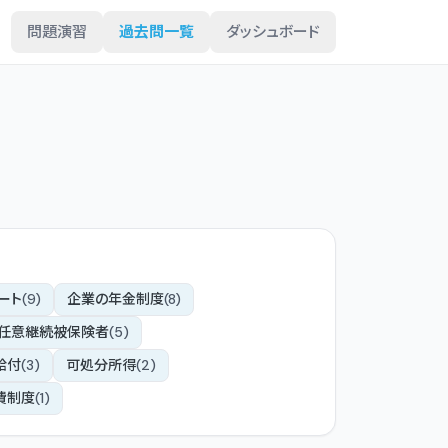
問題演習
過去問一覧
ダッシュボード
ート
(
9
)
企業の年金制度
(
8
)
_任意継続被保険者
(
5
)
給付
(
3
)
可処分所得
(
2
)
費制度
(
1
)