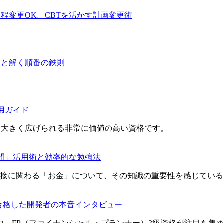
程変更OK。CBTを活かす計画変更術
分と解く順番の鉄則
用ガイド
を大きく広げられる非常に価値の高い資格です。
時間」活用術と効率的な勉強法
接に関わる「お金」について、その知識の重要性を感じている
で合格した開発者の本音インタビュー
中、FP（ファイナンシャル・プランナー）3級資格が注目を集