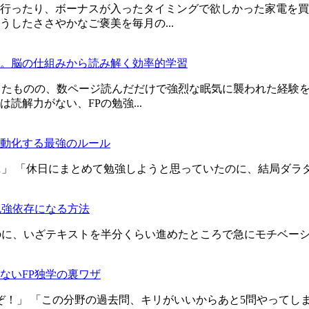
行ったり、ボーナスが入ったタイミングで欲しかった家電を買
したささやかなご褒美を毎月の...
。脳の仕組みから読み解く効率的学習
ったものの、数ページ読んだだけで強烈な眠気に襲われた経験を
解力がない、FPの勉強...
動化する最強のルール
…」 「休日にまとめて勉強しようと思っていたのに、結局ダラ
勉強依存になる方法
のに、いざテキストを半分くらい進めたところで急にモチベー
ないFP独学の裏ワザ
ぞ！」 「この分野の過去問、キリがいいからあと5問やってし