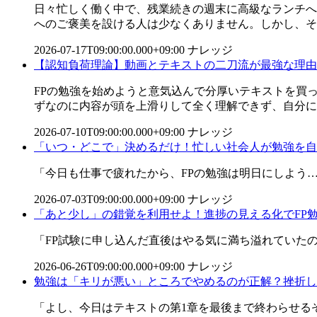
日々忙しく働く中で、残業続きの週末に高級なランチへ
へのご褒美を設ける人は少なくありません。しかし、そう
2026-07-17T09:00:00.000+09:00
ナレッジ
【認知負荷理論】動画とテキストの二刀流が最強な理由
FPの勉強を始めようと意気込んで分厚いテキストを買
ずなのに内容が頭を上滑りして全く理解できず、自分には読
2026-07-10T09:00:00.000+09:00
ナレッジ
「いつ・どこで」決めるだけ！忙しい社会人が勉強を自
「今日も仕事で疲れたから、FPの勉強は明日にしよう
2026-07-03T09:00:00.000+09:00
ナレッジ
「あと少し」の錯覚を利用せよ！進捗の見える化でFP
「FP試験に申し込んだ直後はやる気に満ち溢れていた
2026-06-26T09:00:00.000+09:00
ナレッジ
勉強は「キリが悪い」ところでやめるのが正解？挫折し
「よし、今日はテキストの第1章を最後まで終わらせる