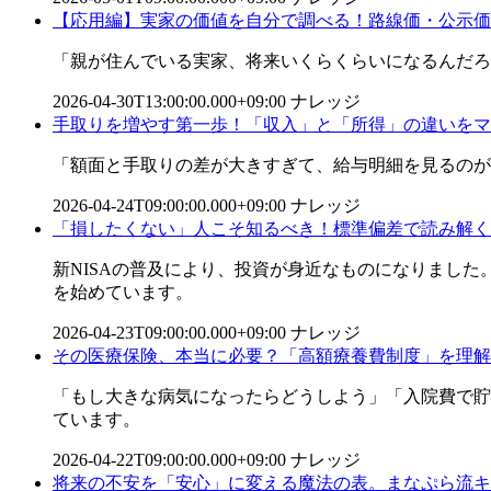
【応用編】実家の価値を自分で調べる！路線価・公示価
「親が住んでいる実家、将来いくらくらいになるんだろ
2026-04-30T13:00:00.000+09:00
ナレッジ
手取りを増やす第一歩！「収入」と「所得」の違いをマ
「額面と手取りの差が大きすぎて、給与明細を見るのが
2026-04-24T09:00:00.000+09:00
ナレッジ
「損したくない」人こそ知るべき！標準偏差で読み解く
新NISAの普及により、投資が身近なものになりまし
を始めています。
2026-04-23T09:00:00.000+09:00
ナレッジ
その医療保険、本当に必要？「高額療養費制度」を理解
「もし大きな病気になったらどうしよう」「入院費で貯
ています。
2026-04-22T09:00:00.000+09:00
ナレッジ
将来の不安を「安心」に変える魔法の表。まなぷら流キ