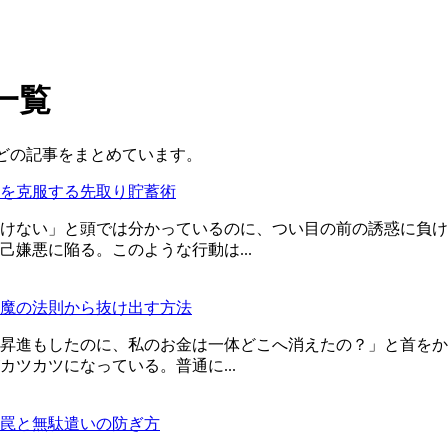
一覧
どの記事をまとめています。
を克服する先取り貯蓄術
けない」と頭では分かっているのに、つい目の前の誘惑に負け
嫌悪に陥る。このような行動は...
魔の法則から抜け出す方法
昇進もしたのに、私のお金は一体どこへ消えたの？」と首をか
ツカツになっている。普通に...
罠と無駄遣いの防ぎ方