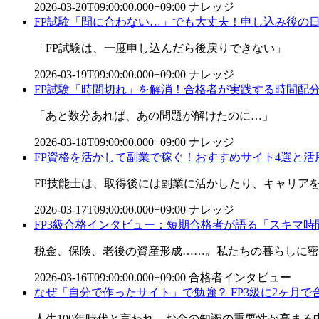
2026-03-20T09:00:00.000+09:00
ナレッジ
FP試験「間に合わない…」でも大丈夫！申し込み後の日
「FP試験は、一度申し込んだら後戻りできない」
2026-03-19T09:00:00.000+09:00
ナレッジ
FP試験「時間切れ」を解消！合格者が実践する時間配
「あと数分あれば、あの問題が解けたのに…」
2026-03-18T09:00:00.000+09:00
ナレッジ
FP資格を活かして副業で稼ぐ！おすすめサイト4選と活
FP技能士は、取得後には副業に活かしたり、キャリア
2026-03-17T09:00:00.000+09:00
ナレッジ
FP3級合格インタビュー：短期合格者が語る「スキマ
税金、保険、老後の資産形成……。私たちの暮らしに密
2026-03-16T09:00:00.000+09:00
合格者インタビュー
なぜ「自分で作ったサイト」で勉強？ FP3級に2ヶ月
人生100年時代と言われ、お金の知識の重要性が高まる