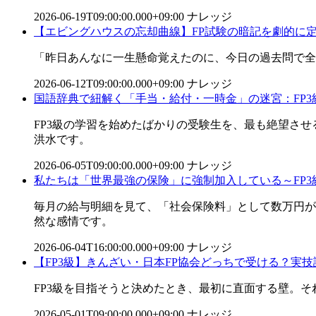
2026-06-19T09:00:00.000+09:00
ナレッジ
【エビングハウスの忘却曲線】FP試験の暗記を劇的に
「昨日あんなに一生懸命覚えたのに、今日の過去問で全
2026-06-12T09:00:00.000+09:00
ナレッジ
国語辞典で紐解く「手当・給付・一時金」の迷宮：FP
FP3級の学習を始めたばかりの受験生を、最も絶望さ
洪水です。
2026-06-05T09:00:00.000+09:00
ナレッジ
私たちは「世界最強の保険」に強制加入している～FP
毎月の給与明細を見て、「社会保険料」として数万円が
然な感情です。
2026-06-04T16:00:00.000+09:00
ナレッジ
【FP3級】きんざい・日本FP協会どっちで受ける？実
FP3級を目指そうと決めたとき、最初に直面する壁。そ
2026-05-01T09:00:00.000+09:00
ナレッジ