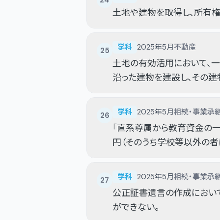
24
土地や建物を取得し、所有
学科
2025年5月
不動産
25
土地の有効活用において、
沿った建物を建設し、その建
学科
2025年5月
相続・事業承
26
「直系尊属から教育資金の一
円（そのうち学校等以外の者に
学科
2025年5月
相続・事業承
27
公正証書遺言の作成におい
ができない。