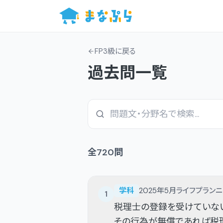
FP3級
に戻る
過去問一覧
全
720
問
学科
2025年5月
ライフプランニ
1
税理士の登録を受けていない
その行為が無償であれば税