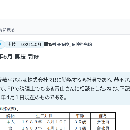
覧
に戻る
問
19
グ
実技
2023年5月
社会保険_保険料免除
年5月
実技
問
19
野恭平さんは株式会社ＲＢに勤務する会社員である。恭平
て、ＦＰで税理士でもある青山さんに相談をした。なお、下
３年４月１日現在のものである。