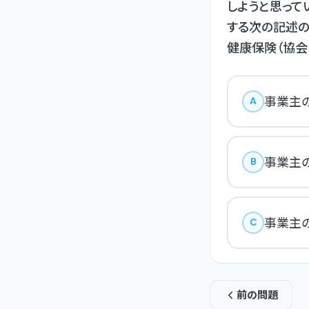
しようと思っ
する次の記述の
健康保険（協会
事業主
A
事業主
B
事業主
C
前の問題