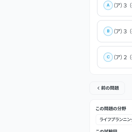
（ア）３ 
A
（ア）３ 
B
（ア）２ 
C
前の問題
この問題の分野
ライフプランニン
この試験回