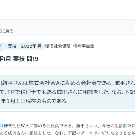
覧
に戻る
問
19
グ
実技
2022年1月
社会保険_傷病手当金
年1月
実技
問
19
川航平さんは株式会社ＷＡに勤める会社員である。航平さん
て、ＦＰで税理士でもある成田さんに相談をした。なお、下
２年１月１日現在のものである。