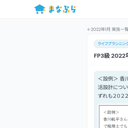
2022年1月 実技一
ライフプランニン
FP3級
2022
＜設例＞ 香
活設計につい
ずれも２０２