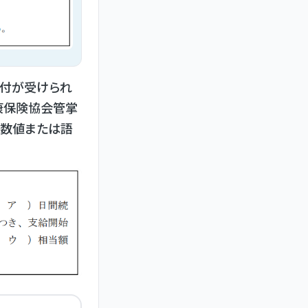
給付が受けられ
康保険協会管掌
る数値または語