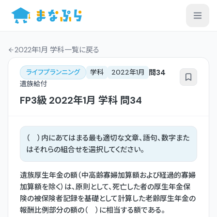
2022年1月 学科一覧
に戻る
問
34
ライフプランニング
学科
2022年1月
遺族給付
FP3級
2022年1月
学科
問
34
（ ）内にあてはまる最も適切な文章、語句、数字また
はそれらの組合せを選択してください。
遺族厚生年金の額（中高齢寡婦加算額および経過的寡婦
加算額を除く）は、原則として、死亡した者の厚生年金保
険の被保険者記録を基礎として計算した老齢厚生年金の
報酬比例部分の額の（ ）に相当する額である。