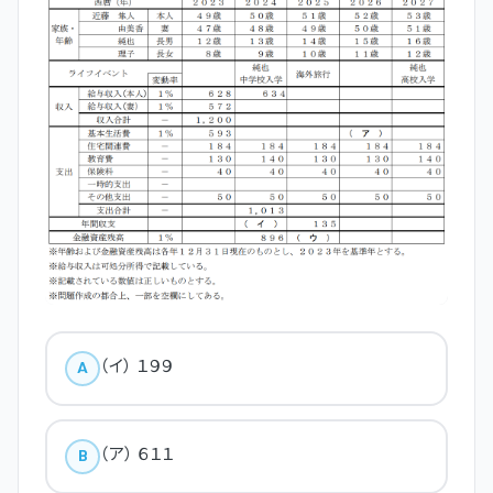
（イ） １９９
A
（ア） ６１１
B