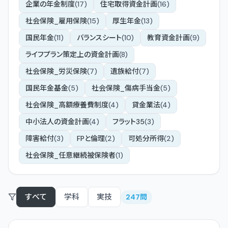
企業の年金制度
(
17
)
住宅取得資金計画
(
16
)
社会保険_雇用保険
(
15
)
厚生年金
(
13
)
国民年金
(
11
)
バランスシート
(
10
)
教育資金計画
(
9
)
ライフプラン策定上の資金計画
(
8
)
社会保険_労災保険
(
7
)
遺族給付
(
7
)
国民年金基金
(
5
)
社会保険_傷病手当金
(
5
)
社会保険_高額療養費制度
(
4
)
貸金業法
(
4
)
中小法人の資金計画
(
4
)
フラット35
(
3
)
障害給付
(
3
)
FPと倫理
(
2
)
可処分所得
(
2
)
社会保険_任意継続被保険者
(
1
)
すべて
学科
実技
247
問