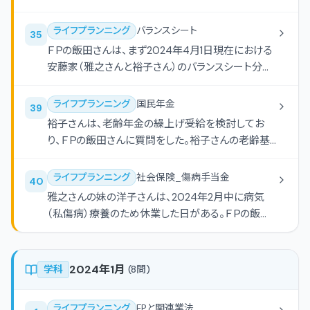
て、最も適切なものはどれか。なお、真佐美さんは、
険の概要に関する次の（ア）-（エ）の記述について適
会社に就職してから継続して全国健康保険協会管
切なものには○、不適切なものには×を解答欄に記
ライフプランニング
バランスシート
35
掌健康保険（協会けんぽ）の被保険者であるものと
入しなさい。 （ア）労災保険が適用される労働者に
ＦＰの飯田さんは、まず2024年4月1日現在における
する。また、問題作成の都合上、一部を「＊＊＊」とし
は、アルバイトおよびパートタイマーは含まれるが、
安藤家（雅之さんと裕子さん）のバランスシート分析
てある。
在宅勤務労働者は含まれない。 （イ）労災保険の給
を行うこととした。下表の空欄（ア）にあてはまる数
付には、脳血管疾患や心臓疾患の発症の予防等を
値を計算しなさい。
ライフプランニング
国民年金
39
目的とする二次健康診断等給付がある。 （ウ）休業
裕子さんは、老齢年金の繰上げ受給を検討してお
補償給付は、労働者が業務上の負傷または疾病に
り、ＦＰの飯田さんに質問をした。裕子さんの老齢基
よる療養のため、労働することができず、賃金を受け
礎年金の繰上げ受給に関する次の記述のうち、最も
ない日の1日目から支給される。 （エ）労働者が業務
不適切なものはどれか。
上の災害により、労災指定病院等において療養を受
ライフプランニング
社会保険_傷病手当金
40
けた場合、その費用の1割を労働者が負担し、残る部
雅之さんの妹の洋子さんは、2024年2月中に病気
分が療養補償給付とされる。
（私傷病）療養のため休業した日がある。ＦＰの飯田
さんが下記＜資料＞に基づいて計算した洋子さんに
支給される傷病手当金の額として、正しいものはど
れか。なお、洋子さんは全国健康保険協会管掌健康
2024年1月
学科
(
8
問)
保険（協会けんぽ）の被保険者であるものとする。ま
た、記載のない事項については一切考慮しないもの
ライフプランニング
FPと関連業法