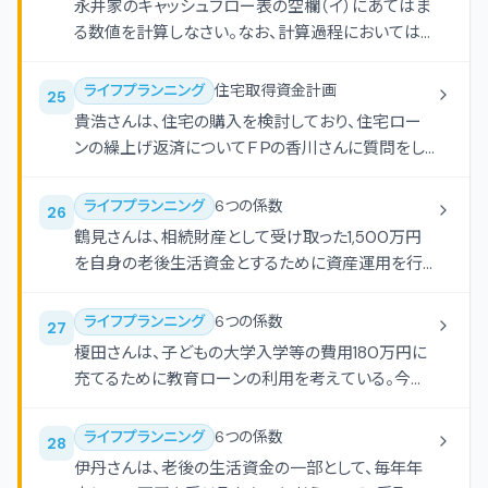
成年者）が、顧客から依頼されて公正証書遺言の証
永井家のキャッシュフロー表の空欄（イ）にあてはま
とする。
人となり、顧客から適正な報酬を受け取った。 （エ）
る数値を計算しなさい。なお、計算過程においては
生命保険募集人、保険仲立人または金融サービス
端数処理をせず計算し、計算結果については万円未
仲介業の登録を受けていないＦＰが、保険募集を目
満を四捨五入すること。
ライフプランニング
住宅取得資金計画
25
的として提携している保険代理店の取り扱っている
貴浩さんは、住宅の購入を検討しており、住宅ロー
生命保険の商品説明を相談者に行い、保険の加入
ンの繰上げ返済についてＦＰの香川さんに質問をし
を促した。
た。下記＜資料＞を使用した香川さんの説明の空欄
（ア）-（ウ）にあてはまる語句の組み合わせとして、
ライフプランニング
6つの係数
26
最も適切なものはどれか。
鶴見さんは、相続財産として受け取った1,500万円
を自身の老後生活資金とするために資産運用を行
うこととした。この金額を15年間、年利1.0％で複利運
用する場合、15年後の合計額はいくらになるか。 円
ライフプランニング
6つの係数
27
榎田さんは、子どもの大学入学等の費用180万円に
充てるために教育ローンの利用を考えている。今後
5年間、年利1.0％で毎年借入応当日に元利均等返
済をする場合、毎年の返済額はいくらになるか。 円
ライフプランニング
6つの係数
28
伊丹さんは、老後の生活資金の一部として、毎年年