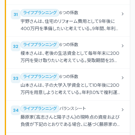
円
に基づき、落合さんが4月にパソコンの購入代金25
万円の支払いにクレジットカードを利用し、リボルビ
ライフプランニング
6つの係数
31
ング払いにより返済した場合の下表の空欄(ア)、(イ)
宇野さんは、住宅のリフォーム費用として9年後に
にあてはまる数値の組み合わせとして、正しいもの
400万円を準備したいと考えている。9年間、年利
はどれか。なお、利息の計算に当たっては月割り計
1.0%で複利運用する場合、現在いくらの資金があれ
算し、円未満の端数は切り捨てること。
ばよいか、下記の係数早見表を乗算で使用し、計算
ライフプランニング
6つの係数
32
しなさい。なお、税金は一切考慮しないものとし、解
榎本さんは、老後の生活資金として毎年年末に200
答に当たっては、解答欄に記載されている単位に従
万円を受け取りたいと考えている。受取期間を25年
うこと。
とし、年利1.0%で複利運用をした場合、受取り開始
年の初めにいくらの資金があればよいか、下記の係
ライフプランニング
6つの係数
33
数早見表を乗算で使用し、計算しなさい。なお、税金
山本さんは、子の大学入学資金として10年後に200
は一切考慮しないものとし、解答に当たっては、解答
万円を用意しようと考えている。年利1.0%で複利運
欄に記載されている単位に従うこと。
用しながら毎年年末に一定額を積み立てる場合、毎
年いくらずつ積み立てればよいか、下記の係数早見
ライフプランニング
バランスシート
34
表を乗算で使用し、計算しなさい。なお、税金は一切
藤原家(高志さんと陽子さん)の現時点の資産および
考慮しないものとし、解答に当たっては、解答欄に記
負債が下記のとおりである場合、に基づく藤原家の
載されている単位に従うこと。
バランスシートの空欄(ア)にあてはまる数値を計算