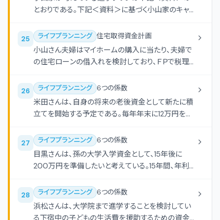
たは司法書士の登録を受けていないＦＰが、顧問契
とおりである。下記＜資料＞に基づく小山家のキャッ
約をしている顧客に対し、不動産の所有権移転登記
シュフロー表の空欄（イ）にあてはまる教育費の予
申請時に法務局に提出する書類を無償で作成した。
測数値を計算しなさい。なお、計算過程においては
ライフプランニング
住宅取得資金計画
25
端数処理をせずに計算し、計算結果については万円
小山さん夫婦はマイホームの購入に当たり、夫婦で
未満を四捨五入すること。また、記載のない事項に
の住宅ローンの借入れを検討しており、ＦＰで税理
ついては一切考慮しないものとする。
士でもある橋口さんに質問をした。橋口さんの説明
の空欄（ア）-（ウ）にあてはまる語句の組み合わせと
ライフプランニング
6つの係数
26
して、最も適切なものはどれか。なお、住宅ローン契
米田さんは、自身の将来の老後資金として新たに積
約者は団体信用生命保険に加入するものとし、住宅
立てを開始する予定である。毎年年末に12万円を積
借入金等特別控除（以下「住宅ローン控除」という）
み立てるものとし、25年間、年利1.0％で複利運用し
の適用を受けるための要件はすべて満たしているも
ながら積み立てた場合、25年後の合計額はいくらに
ライフプランニング
6つの係数
27
のとする。
なるか。 円
目黒さんは、孫の大学入学資金として、15年後に
200万円を準備したいと考えている。15年間、年利
1.0％で複利運用する場合、現在いくらの資金があれ
ばよいか。 円
ライフプランニング
6つの係数
28
浜松さんは、大学院まで進学することを検討してい
る下宿中の子どもの生活費を援助するための資金と