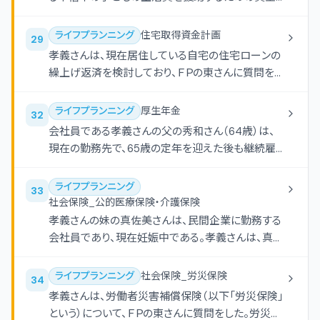
して、毎年年末に60万円を受け取りたいと考えてい
る。受取期間を6年間とし、年利1.0％で複利運用する
ライフプランニング
住宅取得資金計画
29
場合、受取り開始年の初めにいくらの資金があれば
孝義さんは、現在居住している自宅の住宅ローンの
よいか。 円
繰上げ返済を検討しており、ＦＰの東さんに質問をし
た。孝義さんが住宅ローンを96回返済後に、100万
円以内で期間短縮型の繰上げ返済をする場合、この
ライフプランニング
厚生年金
32
繰上げ返済により短縮される返済期間として、正し
会社員である孝義さんの父の秀和さん（64歳）は、
いものはどれか。なお、計算に当たっては、下記＜資
現在の勤務先で、65歳の定年を迎えた後も継続雇
料＞を使用し、繰上げ返済額は100万円を超えない
用制度を利用し、厚生年金保険に加入しつつ、70歳
範囲での最大額とすること。また、繰上げ返済に伴う
まで働き続ける場合の在職老齢年金について、ＦＰ
ライフプランニング
33
手数料等は考慮しないものとする。
の東さんに質問をした。下記＜資料＞に基づく条件
社会保険_公的医療保険・介護保険
で支給調整された老齢厚生年金の受給額（月額）と
孝義さんの妹の真佐美さんは、民間企業に勤務する
して、正しいものはどれか。
会社員であり、現在妊娠中である。孝義さんは、真佐
美さんが出産のために仕事を休んだ場合に支給を
受けることができる出産手当金について、ＦＰの東さ
ライフプランニング
社会保険_労災保険
34
んに質問をした。出産手当金に関する次の記述の空
孝義さんは、労働者災害補償保険（以下「労災保険」
欄（ア）-（ウ）にあてはまる語句の組み合わせとし
という）について、ＦＰの東さんに質問をした。労災保