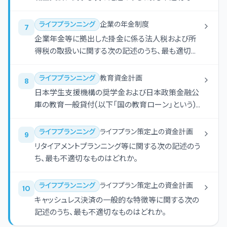
のはどれか。なお、各選択肢において、ほかに必要と
される要件等はすべて満たしているものとする。
ライフプランニング
企業の年金制度
7
企業年金等に拠出した掛金に係る法人税および所
得税の取扱いに関する次の記述のうち、最も適切な
ものはどれか。
ライフプランニング
教育資金計画
8
日本学生支援機構の奨学金および日本政策金融公
庫の教育一般貸付(以下「国の教育ローン」という)
に関する次の記述のうち、最も不適切なものはどれ
か。
ライフプランニング
ライフプラン策定上の資金計画
9
リタイアメントプランニング等に関する次の記述のう
ち、最も不適切なものはどれか。
ライフプランニング
ライフプラン策定上の資金計画
10
キャッシュレス決済の一般的な特徴等に関する次の
記述のうち、最も不適切なものはどれか。