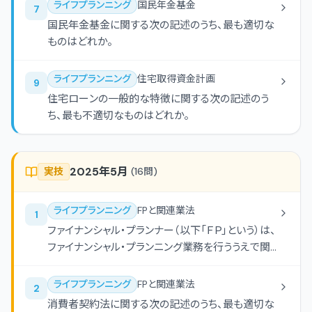
ライフプランニング
国民年金基金
7
国民年金基金に関する次の記述のうち、最も適切な
ものはどれか。
ライフプランニング
住宅取得資金計画
9
住宅ローンの一般的な特徴に関する次の記述のう
ち、最も不適切なものはどれか。
2025年5月
実技
(
16
問)
ライフプランニング
FPと関連業法
1
ファイナンシャル・プランナー（以下「ＦＰ」という）は、
ファイナンシャル・プランニング業務を行ううえで関
連業法等を順守することが重要である。FPの行為に
関する次の(ア)-(エ)の記述について、適切なものは
ライフプランニング
FPと関連業法
2
○、不適切なものは×を選択しなさい。なお、記載の
消費者契約法に関する次の記述のうち、最も適切な