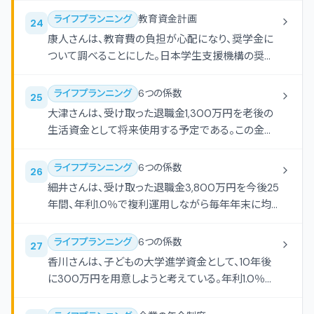
募集を目的として生命保険商品の説明を行い、具体
満を四捨五入すること。
ライフプランニング
教育資金計画
24
的な保険設計書を用いて顧客に保険の加入を促し
康人さんは、教育費の負担が心配になり、奨学金に
た。
ついて調べることにした。日本学生支援機構の奨学
金に関する次の記述のうち、最も適切なものはどれ
か。
ライフプランニング
6つの係数
25
大津さんは、受け取った退職金1,300万円を老後の
生活資金として将来使用する予定である。この金額
を10年間、年利1.0％で複利運用する場合、10年後の
合計額はいくらになるか。 円
ライフプランニング
6つの係数
26
細井さんは、受け取った退職金3,800万円を今後25
年間、年利1.0％で複利運用しながら毎年年末に均
等に生活資金として取り崩したいと考えている。毎
年取り崩すことができる最大金額はいくらになるか。
ライフプランニング
6つの係数
27
円
香川さんは、子どもの大学進学資金として、10年後
に300万円を用意しようと考えている。年利1.0％で
複利運用しながら毎年年末に一定額を積み立てる
場合、毎年いくらずつ積み立てればよいか。 円