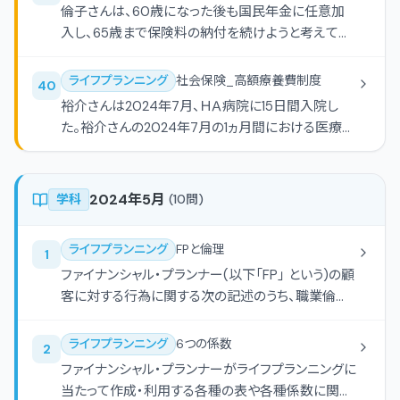
ます。亜紀さんに支給される遺族基礎年金の額は、
倫子さんは、60歳になった後も国民年金に任意加
欄（ａ）にあてはまる語句は、「7日間の待期期間およ
老齢基礎年金の満額に相当する額に涼さんと華さん
入し、65歳まで保険料の納付を続けようと考えてい
び1ヵ月間の給付制限期間」である。 （イ）空欄（ｂ）に
を対象とする子の加算額を加えた額です。華さんが
る。倫子さんの公的年金の加入歴（見込みを含む）が
あてはまる語句は、「最長３ヵ月間」である。 （ウ）空
を経過すると遺族基礎年金は支給されなくなりま
下記＜資料＞のとおりである場合、倫子さんに65歳
欄（ｃ）にあてはまる語句は、「4年間のうち2回」であ
ライフプランニング
社会保険_高額療養費制度
40
す。また、遺族厚生年金の額は、原則として、真治さ
から支給される老齢基礎年金（付加年金を含む）の
る。 （エ）空欄（ｄ）にあてはまる語句は、「2ヵ月間」で
裕介さんは2024年7月、ＨＡ病院に15日間入院し
んの被保険者期間に基づく老齢厚生年金の報酬比
額として、正しいものはどれか。なお、計算に当たっ
ある。
た。裕介さんの2024年7月の1ヵ月間における医療費
例部分に相当する額の相当額ですが、真治さんの死
ては、下記＜資料＞に基づくものとし、計算過程およ
等の状況が下記＜資料＞のとおりである場合、下記
亡による遺族厚生年金は短期要件に該当するもの
び老齢基礎年金の額について、円未満の端数が生じ
＜資料＞に基づく高額療養費として支給される額と
であるため、被保険者期間がに満たない場合は（ウ）
た場合には、円未満を四捨五入するものとする。
して、正しいものはどれか。なお、裕介さんは国民健
2024年5月
として計算されます。」
学科
(
10
問)
康保険の被保険者であり、「限度額適用認定証」の
提示はしていないものとする。また、裕介さん以外の
ライフプランニング
FPと倫理
1
家族も含め、同月中に他の医療費はなく、多数回該
ファイナンシャル・プランナー(以下「FP」 という)の顧
当に当たらないものとする。
客に対する行為に関する次の記述のうち、職業倫理
に照らし、最も適切なものはどれか。
ライフプランニング
6つの係数
2
ファイナンシャル・プランナーがライフプランニングに
当たって作成・利用する各種の表や各種係数に関す