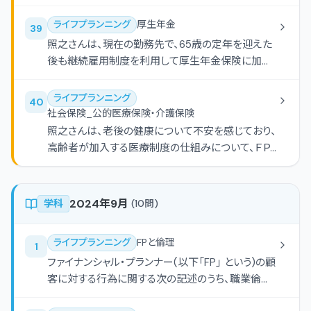
を行うこととした。下表の空欄（ア）にあてはまる数
る。 （エ）空欄（ｄ）にあてはまる語句は、「2ヵ月」であ
管掌健康保険（協会けんぽ）の被保険者である。ま
値を計算しなさい。
る。
ライフプランニング
厚生年金
39
た、記載のない事項については一切考慮しないもの
照之さんは、現在の勤務先で、65歳の定年を迎えた
とする。 ・直樹さんへの傷病手当金は、より支給が開
後も継続雇用制度を利用して厚生年金保険に加入
始される。 ・傷病手当金の１日当たりの額は、次の算
しながら働き続けつつ、65歳から老齢厚生年金を受
式で計算される。[支給開始日以前の継続した12ヵ月
給した場合の受給額について、ＦＰの最上さんに質問
間の各月の標準報酬月額の平均額]×1/30× ・傷病手
ライフプランニング
40
をした。下記＜資料＞に基づく６65歳到達時におけ
当金が支給される期間は、支給を開始した日から通
社会保険_公的医療保険・介護保険
る支給調整された老齢厚生年金の受給額（年額）と
算して、最長でである。
照之さんは、老後の健康について不安を感じており、
して、正しいものはどれか。
高齢者が加入する医療制度の仕組みについて、ＦＰ
の最上さんに質問をした。後期高齢者医療制度の概
要に関する下表の空欄（ア）-（ウ）にあてはまる適切
な語句を語群の中から選び、その番号のみを解答欄
2024年9月
学科
(
10
問)
に記入しなさい。なお、同じ番号を何度選んでもよい
ものとする。
ライフプランニング
FPと倫理
1
ファイナンシャル・プランナー(以下「FP」 という)の顧
客に対する行為に関する次の記述のうち、職業倫理
に照らし、最も適切なものはどれか。