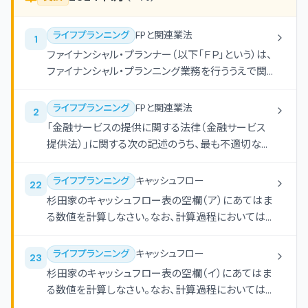
ライフプランニング
FPと関連業法
1
ファイナンシャル・プランナー（以下「ＦＰ」という）は、
ファイナンシャル・プランニング業務を行ううえで関
連業法等を順守することが重要である。ＦＰの行為
に関する次の（ア）-（エ）の記述について、適切なも
ライフプランニング
FPと関連業法
2
のには○、不適切なものには×を解答欄に記入しな
「金融サービスの提供に関する法律（金融サービス
さい。 （ア）弁護士または司法書士の登録を受けて
提供法）」に関する次の記述のうち、最も不適切なも
いないＦＰが、顧客から報酬を受け取り、相続財産で
のはどれか。
ある不動産の登記申請を代行した。 （イ）税理士の
ライフプランニング
キャッシュフロー
22
登録を受けていないＦＰが、参加費有料の相続セミ
杉田家のキャッシュフロー表の空欄（ア）にあてはま
ナーを開催し、一般的な相続税の計算方法の説明と
る数値を計算しなさい。なお、計算過程においては
仮定の事例に基づく相続税の計算手順について解
端数処理をせず計算し、計算結果については万円未
説した。 （ウ）社会保険労務士の登録を受けていな
満を四捨五入すること。
いＦＰが、参加費無料の年金セミナーを開催し、一般
ライフプランニング
キャッシュフロー
23
的な社会保障制度に関する説明と年金相談に応じ
杉田家のキャッシュフロー表の空欄（イ）にあてはま
た。 （エ）金融サービス仲介業または生命保険募集
る数値を計算しなさい。なお、計算過程においては
人、保険仲立人の登録を受けていないＦＰが、保険
端数処理をせず計算し、計算結果については万円未