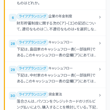
ない資格の登録等については考慮しないものとす
ものはどれか。
る。 (ア)生命保険募集人、保険仲立人または金融サ
ービス仲介業の登録を受けていないFPが、生命保険
ライフプランニング
企業の年金制度
6
契約を検討している顧客のライフプランに基づき、有
財形貯蓄制度に関する次の(ア)-(エ)の記述につい
償で具体的な必要保障額を試算した。 (イ)弁護士の
て、適切なものは○、不適切なものは×を選択しなさ
登録を受けていないFP(遺言者や公証人と利害関係
い。なお、問題作成の都合上、一部を「***」にしてあ
はない成年者)が、顧客から依頼されて公正証書遺
る。 (ア)空欄(a)にあてはまる数値は、「60」である。
言の証人となり、顧客から適正な報酬を受け取っ
ライフプランニング
キャッシュフロー
28
(イ)空欄(b)にあてはまる数値は、「550」である。
た。 (ウ)投資助言・代理業の登録を受けていないFP
下記は、島田家のキャッシュフロー表(一部抜粋)で
(ウ)空欄(c)にあてはまる数値は、「350」である。
が、顧客に対し有償で、特定企業の公表されている
ある。このキャッシュフロー表の空欄(ア)にあてはま
(エ)空欄(d)にあてはまる数値は、「5」である。
決算報告書を用いて、具体的な株式の投資時期等
る数値を計算しなさい。なお、計算に当たっては、キ
の判断や助言を行った。 (エ)税理士の登録を受けて
ャッシュフロー表中に記載の整数を使用すること。ま
ライフプランニング
キャッシュフロー
29
いないFPが、公民館主催の相談会に訪れた相談者
た、計算過程においては端数処理をせず計算し、計
下記は、中村家のキャッシュフロー表(一部抜粋)で
に対し、無償で仮定の事例に基づく相続税額を計算
算結果については万円未満を四捨五入すること。 万
ある。このキャッシュフロー表の空欄(ア)にあてはま
する手順の説明を行った。
円
る数値を計算しなさい。なお、計算に当たっては、キ
ャッシュフロー表中に記載の整数を使用すること。ま
ライフプランニング
貸金業法
30
た、計算過程においては端数処理をせず計算し、計
落合さんは、パソコンをクレジットカードのリボルビ
算結果については万円未満を四捨五入すること。 万
ング払いにより、購入することを検討している。下記