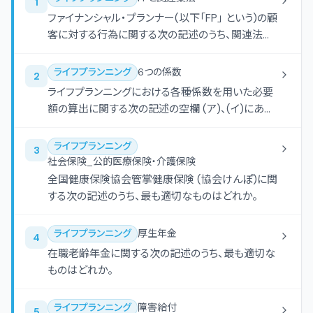
1
とする。
ファイナンシャル・プランナー(以下「FP」 という)の顧
客に対する行為に関する次の記述のうち、関連法規
に照らし、最も不適切なものはどれか。
ライフプランニング
6つの係数
2
ライフプランニングにおける各種係数を用いた必要
額の算出に関する次の記述の空欄 (ア)、(イ)にあて
はまる語句の組み合わせとして、最も適切なものは
どれか。なお、算出に当たっては下記＜資料＞の係
ライフプランニング
3
数を乗算で使用し、手数料や税金等については考慮
社会保険_公的医療保険・介護保険
しないものとする。
全国健康保険協会管掌健康保険 (協会けんぽ)に関
する次の記述のうち、最も適切なものはどれか。
ライフプランニング
厚生年金
4
在職老齢年金に関する次の記述のうち、最も適切な
ものはどれか。
ライフプランニング
障害給付
5