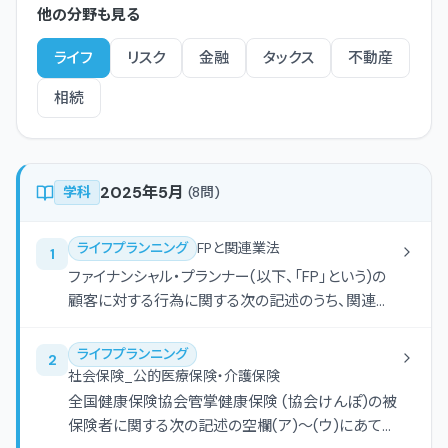
他の分野も見る
ライフ
リスク
金融
タックス
不動産
相続
2025年5月
学科
(
8
問)
ライフプランニング
FPと関連業法
1
ファイナンシャル・プランナー(以下、「FP」という)の
顧客に対する行為に関する次の記述のうち、関連法
規に照らし、最も不適切なものはどれか。
ライフプランニング
2
社会保険_公的医療保険・介護保険
全国健康保険協会管掌健康保険 (協会けんぽ)の被
保険者に関する次の記述の空欄(ア)〜(ウ)にあては