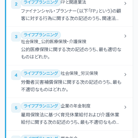
ライフプランニング
FPと関連業法
2
ファイナンシャル・プランナー(以下「FP」という)の顧
客に対する行為に関する次の記述のうち、関連法規
に照らし、最も不適切なものはどれか。
ライフプランニング
3
社会保険_公的医療保険・介護保険
公的医療保険に関する次の記述のうち、最も適切な
ものはどれか。
ライフプランニング
社会保険_労災保険
4
労働者災害補償保険に関する次の記述のうち、最も
不適切なものはどれか。
ライフプランニング
企業の年金制度
5
雇用保険法に基づく育児休業給付および介護休業
給付に関する次の記述のうち、最も不適切なものは
どれか。なお、記載されたもの以外の要件はすべて
満たしているものとする。