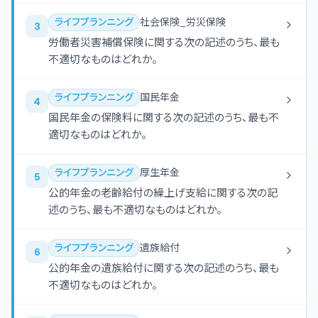
まる語句の組合せとして、最も適切なものはどれか。
特定適用事業所に使用される者のうち、1週間の所定
ライフプランニング
社会保険_労災保険
3
労働時間または1ヵ月間の所定労働日数が同一の事
労働者災害補償保険に関する次の記述のうち、最も
業所に使用される通常の労働者の(ア) 未満である
不適切なものはどれか。
短時間労働者に該当し、かつ、次のいずれかに該当
する者は、原則として、被保険者とならない。 (1) 1週
ライフプランニング
国民年金
4
間の所定労働時間が(イ) 未満である者 (2)所定内
国民年金の保険料に関する次の記述のうち、最も不
賃金が月額 (ウ) 未満である者 (3)学生である者
適切なものはどれか。
ライフプランニング
厚生年金
5
公的年金の老齢給付の繰上げ支給に関する次の記
述のうち、最も不適切なものはどれか。
ライフプランニング
遺族給付
6
公的年金の遺族給付に関する次の記述のうち、最も
不適切なものはどれか。