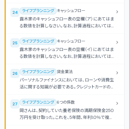
みを解答欄に記入しなさい。なお、同じ番号を何度
に基づく投資判断に関して助言を行った。 （ウ）税理
選んでもよいものとする。
士の登録を受けていないＦＰが、生前贈与を検討し
ライフプランニング
キャッシュフロー
24
ている相談者に対し、有料の相談業務において、贈
露木家のキャッシュフロー表の空欄（ア）にあてはま
与税に関する一般的な税法の説明と仮定の事例を
る数値を計算しなさい。なお、計算過程においては
用いた税額の計算方法を解説した。 （エ）社会保険
端数処理をせず計算し、計算結果については万円未
労務士の登録を受けていないＦＰが、報酬を得て顧
満を四捨五入すること。
ライフプランニング
キャッシュフロー
25
客の社会保険に関する申請書類の作成を代行し、申
露木家のキャッシュフロー表の空欄（イ）にあてはま
請手続きは顧客自身が行った。
る数値を計算しなさい。なお、計算過程においては
端数処理をせず計算し、計算結果については万円未
満を四捨五入すること。
ライフプランニング
貸金業法
26
パーソナルファイナンスにおいては、ローンや消費生
活に関する知識が必要である。クレジットカードの利
用等に関する次の記述のうち、最も適切なものはど
れか。
ライフプランニング
6つの係数
27
岡さんは、契約していた養老保険の満期保険金250
万円を受け取った。これを、5年間、年利1.0％で複利
運用した場合、5年後の合計額はいくらになるか。 円