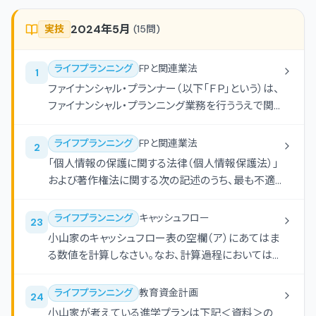
2024年5月
実技
(
15
問)
ライフプランニング
FPと関連業法
1
ファイナンシャル・プランナー（以下「ＦＰ」という）は、
ファイナンシャル・プランニング業務を行ううえで関
連業法等を順守することが重要である。ＦＰの行為
に関する次の（ア）-（エ）の記述について、適切なも
ライフプランニング
FPと関連業法
2
のには○、不適切なものには×を解答欄に記入しな
「個人情報の保護に関する法律（個人情報保護法）」
さい。 （ア）社会保険労務士の登録を受けていないＦ
および著作権法に関する次の記述のうち、最も不適
Ｐが、有料の年金セミナーを開催し、社会保険制度の
切なものはどれか。
概要と公的年金の受給額に関する一般的な説明を
ライフプランニング
キャッシュフロー
23
行った。 （イ）弁護士の登録を受けていないＦＰが、自
小山家のキャッシュフロー表の空欄（ア）にあてはま
治体主催の無料相談会において債務整理に関する
る数値を計算しなさい。なお、計算過程においては
一般的な内容について説明をした。 （ウ）税理士の
端数処理をせず計算し、計算結果については万円未
登録を受けていないＦＰが、自治体主催の無料相談
満を四捨五入すること。
会において相談者の収入に基づく具体的な税額の
ライフプランニング
教育資金計画
24
計算を行い、税務申告書を作成した。 （エ）弁護士ま
小山家が考えている進学プランは下記＜資料＞の