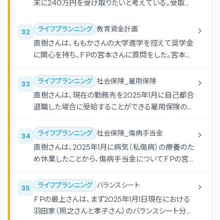
末に240万円を受け取りたいと考えている。受取期
間を25年間とし、年利1.0％で複利運用する場合、受
取り開始年の初めにいくらの資金があればよいか。
ライフプランニング
教育資金計画
32
円
直樹さんは、ももかさんの大学進学を控えて奨学金
に関心を持ち、ＦＰの宮本さんに質問をした。宮本さ
んが日本学生支援機構の奨学金（予約採用）の一般
的な取扱いについて説明する際に使用した下表の
ライフプランニング
社会保険_雇用保険
33
空欄（ア）-（ウ）にあてはまる数値および語句の組み
直樹さんは、現在の勤務先を2025年1月に自己都合
合わせとして、最も適切なものはどれか。なお、記載
退職した場合に受給することができる雇用保険の基
のない事項については一切考慮しないものとする。
本手当についてＦＰの宮本さんに質問をした。下記
＜資料＞に基づく基本手当に関する次の（ア）-（エ）
ライフプランニング
社会保険_傷病手当金
34
の記述について、適切なものには○、不適切なもの
直樹さんは、2025年1月に病気（私傷病）の療養のた
には×を解答欄に記入しなさい。なお、個別延長給付
め休業したことから、傷病手当金についてＦＰの宮本
等の記載のない事項については一切考慮しないも
さんに質問をした。下記＜資料＞に基づき、直樹さん
のとする。 （ア）空欄（ａ）にあてはまる語句は、「離職
が受け取ることができる傷病手当金に関する次の記
ライフプランニング
バランスシート
35
の日の翌日から1年間」である。 （イ）空欄（ｂ）にあて
述の空欄（ア）-（ウ）にあてはまる適切な語句または
ＦＰの最上さんは、まず2025年1月1日現在における
はまる語句は、「離職の日の翌日から2年間」である。
数値を語群の中から選び、その番号のみを解答欄に
羽田家（照之さんと孝子さん）のバランスシート分析
（ウ）空欄（ｃ）にあてはまる語句は、「330日」であ
記入しなさい。なお、直樹さんは、全国健康保険協会