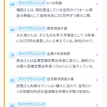
ライフプランニング
6つの係数
28
増田さんは、現在居住している住宅のリフォーム資
金の準備として毎年年末に30万円ずつ新たに積み
立てようと考えている。10年間、年利1.0％で複利運
用しながら積み立てた場合、10年後の合計額はいく
ライフプランニング
教育資金計画
29
らになるか。 円
大久保さんは、子どもの大学入学資金として、9年後
に120万円を用意したいと考えている。年利1.0％で
複利運用しながら毎年年末に一定額を積み立てる
場合、毎年いくらずつ積み立てればよいか。 円
ライフプランニング
企業の年金制度
31
真治さんは企業型確定拠出年金に加入し、亜紀さん
は個人型確定拠出年金（ｉＤｅＣｏ）に加入している。
それぞれの制度に関する下表の空欄（ア）-（エ）に関
する次の記述のうち、最も不適切なものはどれか。
ライフプランニング
住宅取得資金計画
32
安西さん夫婦はマンション購入に当たり、住宅ロー
ンの年間元利合計返済額を世帯の手取り年収の
20％以内に抑えたいと考えている。下記＜資料＞に
基づき、住宅ローンの借入可能額を計算しなさい。
ライフプランニング
33