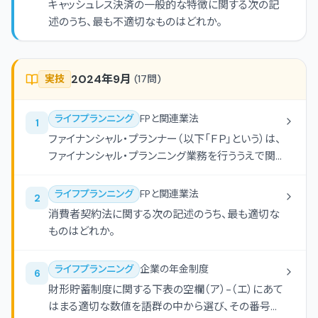
キャッシュレス決済の一般的な特徴に関する次の記
述のうち、最も不適切なものはどれか。
2024年9月
実技
(
17
問)
ライフプランニング
FPと関連業法
1
ファイナンシャル・プランナー（以下「ＦＰ」という）は、
ファイナンシャル・プランニング業務を行ううえで関
連業法等を順守することが重要である。ＦＰの行為
に関する次の（ア）-（エ）の記述について、適切なも
ライフプランニング
FPと関連業法
2
のには○、不適切なものには×を解答欄に記入しな
消費者契約法に関する次の記述のうち、最も適切な
さい。 （ア）弁護士の登録を受けていないＦＰが、報
ものはどれか。
酬を得る目的で顧客の起こした自動車事故の交渉
代理人となり、過去の判例を引用し、法律的な判断
ライフプランニング
企業の年金制度
6
に基づく相手方との示談交渉を代行した。 （イ）投資
財形貯蓄制度に関する下表の空欄（ア）-（エ）にあて
助言・代理業の登録を受けていないＦＰが、顧客に対
はまる適切な数値を語群の中から選び、その番号の
して投資顧問契約に基づき、有価証券の価値の分析