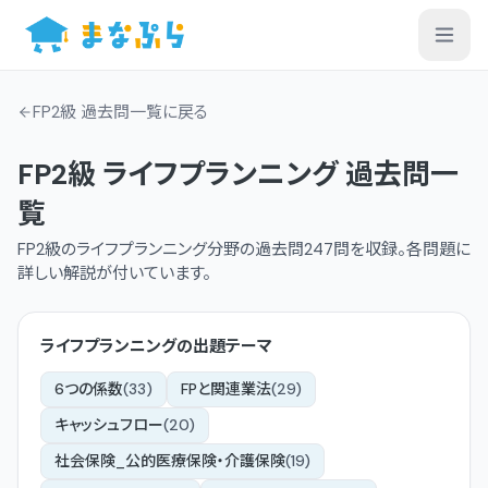
FP2級 過去問一覧
に戻る
FP2級
ライフプランニング
過去問一
覧
FP2級
の
ライフプランニング
分野の過去問
247
問を収録。各問題に
詳しい解説が付いています。
ライフプランニング
の出題テーマ
6つの係数
(
33
)
FPと関連業法
(
29
)
キャッシュフロー
(
20
)
社会保険_公的医療保険・介護保険
(
19
)