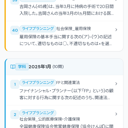
満たしているものとする。
のはどれか。
吉岡さん(45歳)は、当年3月に持病の手術で20日間
入院した。吉岡さんの当年3月の1ヵ月間における医
療費等の状況が下記のとおりである場合、下記に基
づく高額療養費として支給される額として、正しいも
ライフプランニング
社会保険_雇用保険
40
のはどれか。なお、吉岡さんは全国健康保険協会管
雇用保険の基本手当に関する次の(ア)-(ウ)の記述
掌健康保険(協会けんぽ)の被保険者であり、「健康
について、適切なものは○、不適切なものは×を選択
保険限度額適用認定証」は提示していないものとす
しなさい。なお、問題作成の都合上、一部を「***」に
る。また、記載のない事項については一切考慮しな
してある。また、記載以外の雇用保険の基本手当の
いものとする。
受給要件はすべて満たしているものとする。 (ア)空
2025年1月
学科
(
10
問)
欄(a)にあてはまる語句は、「6ヵ月」である。 (イ)空
欄(b)にあてはまる語句は、「3ヵ月」である。 (ウ)空
ライフプランニング
FPと関連業法
1
欄(c)にあてはまる語句は、「離職日が属する月の翌
ファイナンシャル・プランナー(以下「FP」 という)の顧
月1日」である。
客に対する行為に関する次の記述のうち、関連法規
に照らし、最も適切なものはどれか。
ライフプランニング
2
社会保険_公的医療保険・介護保険
全国健康保険協会管掌健康保険 (協会けんぽ)に関