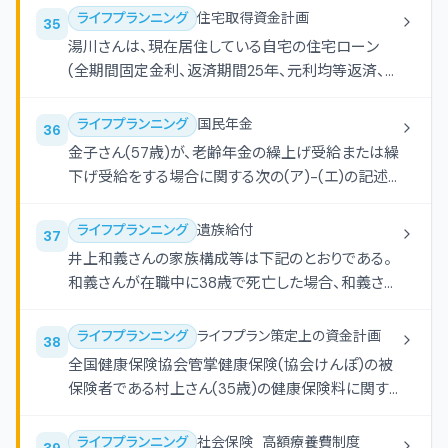
しなさい。なお、記載のない事項については一切考
ライフプランニング
住宅取得資金計画
35
慮しないものとする。
湯川さんは、現在居住している自宅の住宅ローン
(全期間固定金利、返済期間25年、元利均等返済、ボ
ーナス返済なし)の繰上げ返済を検討している。湯川
さんが住宅ローンを120回返済後に、80万円以内で
ライフプランニング
国民年金
36
期間短縮型の繰上げ返済をする場合、この繰上げ返
金子さん(57歳)が、老齢年金の繰上げ受給または繰
済により短縮される返済期間として、正しいものはど
下げ受給をする場合に関する次の(ア)-(エ)の記述
れか。なお、計算に当たっては、下記を使用し、繰上
について、適切なものは○、不適切なものは×を選択
げ返済額は80万円を超えない範囲での最大額とす
しなさい。なお、老齢基礎年金等の年金の受給要件
ライフプランニング
遺族給付
37
ること。また、繰上げ返済に伴う手数料等は考慮し
は満たしているものとする。 (ア)国民年金に任意加
井上和義さんの家族構成等は下記のとおりである。
ないものとする。
入する場合、任意加入中に老齢基礎年金の繰上げ
和義さんが在職中に38歳で死亡した場合、和義さん
請求をすることができる。 (イ)老齢基礎年金と老齢
の死亡時点において妻の知代さんが受け取ることが
厚生年金の繰上げ請求は、異なる時期に別々に行う
できる遺族給付の組み合わせとして、最も適切なも
ライフプランニング
ライフプラン策定上の資金計画
38
ことはできない。 (ウ)加給年金額が加算される老齢
のはどれか。なお、和義さんは、大学卒業後の22歳
全国健康保険協会管掌健康保険(協会けんぽ)の被
厚生年金の繰下げ申出をした場合、加給年金額につ
から死亡時まで継続して厚生年金保険の被保険者
保険者である村上さん(35歳)の健康保険料に関す
いては、繰下げ支給による増額の対象とならない。
であったものとする。また、家族に障害者に該当する
るデータが下記のとおりである場合、村上さんの健
(エ)老齢基礎年金の繰上げ請求をした場合、原則と
者はなく、記載以外の遺族給付の受給要件はすべて
康保険料等に関する次の記述のうち、最も適切なも
して、繰上げ請求の取消しをすることはできない。
ライフプランニング
社会保険_高額療養費制度
39