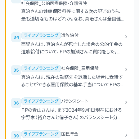
なお、記載のない事項については一切考慮しないも
社会保険_公的医療保険・介護保険
のとし、計算に当たっては、毎月の返済額は円未満
真治さんの健康保険料等に関する次の記述のうち、
を切り捨て、計算結果は万円未満を切り捨てること。
最も適切なものはどれか。なお、真治さんは全国健
また、解答に当たっては、解答用紙に記載されている
康保険協会管掌健康保険（協会けんぽ）の被保険者
単位に従うこと。 万円
である。また、健康保険料の計算に当たっては、下記
ライフプランニング
遺族給付
34
＜資料＞に基づくこと。
亜紀さんは、真治さんが死亡した場合の公的年金の
遺族給付について、ＦＰの加瀬さんに質問をした。真
治さんが2024年9月に37歳で在職中に死亡した場
合、真治さんの死亡時点において亜紀さんが受け取
ライフプランニング
社会保険_雇用保険
35
ることができる遺族給付に関する次の記述の空欄
真治さんは、現在の勤務先を退職した場合に受給す
（ア）-（ウ）にあてはまる適切な語句を語群の中から
ることができる雇用保険の基本手当についてＦＰの
選び、その番号のみを解答欄に記入しなさい。なお、
加瀬さんに質問をした。雇用保険の基本手当に関す
真治さんは、大学卒業後の２２歳から死亡時まで継
る次の（ア）-（エ）の記述について、適切なものには
ライフプランニング
バランスシート
36
続して厚生年金保険に加入しているものとする。ま
○、不適切なものには×を解答欄に記入しなさい。な
ＦＰの青山さんは、まず2024年9月1日現在における
た、家族に障害者に該当する者はなく、記載以外の
お、雇用保険の基本手当の受給要件はすべて満たし
宇野家（裕介さんと倫子さん）のバランスシート分析
遺族給付の受給要件はすべて満たしているものとす
ているものとする。また、真治さんは障害者等の就職
を行うこととした。下表の空欄（ア）にあてはまる数
る。 「真治さんが2024年9月に死亡した場合、亜紀
困難者には該当せず、個別延長給付等の記載のない
値を計算しなさい。
さんには遺族基礎年金と遺族厚生年金が支給され
ライフプランニング
国民年金
39
事項については一切考慮しないものとする。 （ア）空