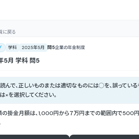
覧
に戻る
問
5
グ
学科
2025年5月
企業の年金制度
5年5月
学科
問
5
読んで、正しいものまたは適切なものには◯を、誤っている
は×を選択してください。
の掛金月額は、1,000円から７万円までの範囲内で500
。