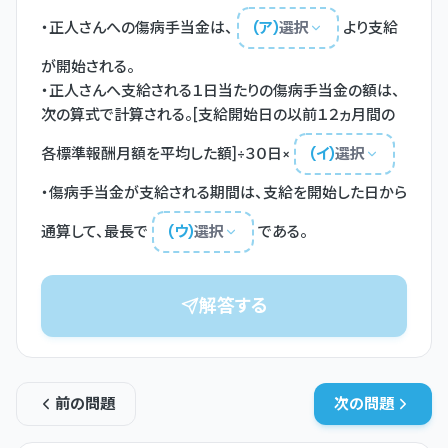
・正人さんへの傷病手当金は、
(
ア
)
選択
より支給
が開始される。

・正人さんへ支給される１日当たりの傷病手当金の額は、
次の算式で計算される。[支給開始日の以前１２ヵ月間の
各標準報酬月額を平均した額]÷３０日×
(
イ
)
選択
・傷病手当金が支給される期間は、支給を開始した日から
通算して、最長で
(
ウ
)
選択
である。
解答する
前の問題
次の問題