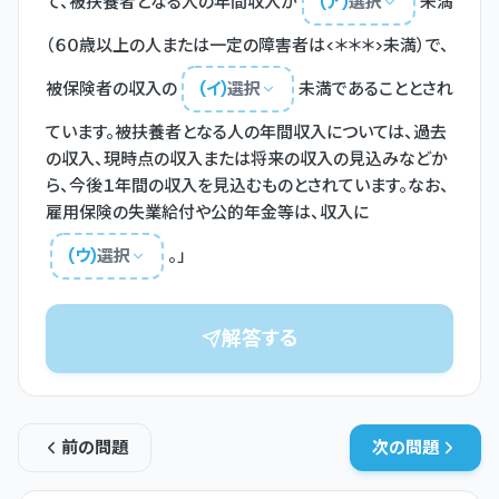
て、被扶養者となる人の年間収入が
(
ア
)
選択
未満
（６０歳以上の人または一定の障害者は<＊＊＊>未満）で、
被保険者の収入の
(
イ
)
選択
未満であることとされ
ています。被扶養者となる人の年間収入については、過去
の収入、現時点の収入または将来の収入の見込みなどか
ら、今後１年間の収入を見込むものとされています。なお、
雇用保険の失業給付や公的年金等は、収入に
(
ウ
)
選択
。」
解答する
前の問題
次の問題