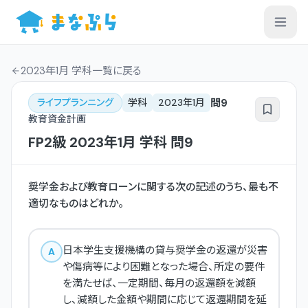
2023年1月 学科一覧
に戻る
問
9
ライフプランニング
学科
2023年1月
教育資金計画
FP2級
2023年1月
学科
問
9
奨学金および教育ローンに関する次の記述のうち、最も不
適切なものはどれか。
日本学生支援機構の貸与奨学金の返還が災害
A
や傷病等により困難となった場合、所定の要件
を満たせば、一定期間、毎月の返還額を減額
し、減額した金額や期間に応じて返還期間を延