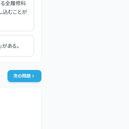
ける全履修科
し込むことが
」がある。
次の問題