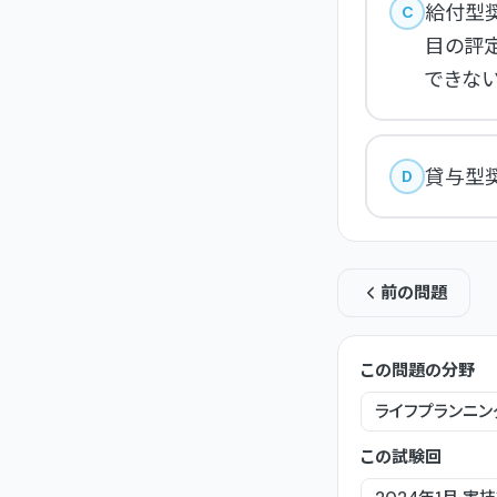
給付型
C
目の評
できない
貸与型奨
D
前の問題
この問題の分野
ライフプランニン
この試験回