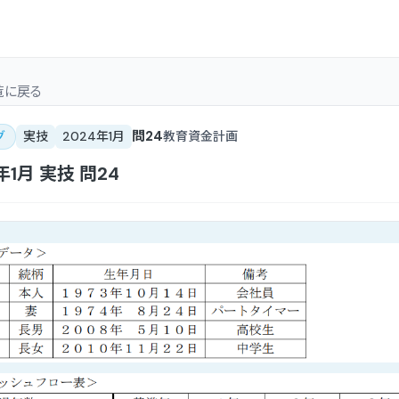
覧
に戻る
問
24
グ
実技
2024年1月
教育資金計画
年1月
実技
問
24