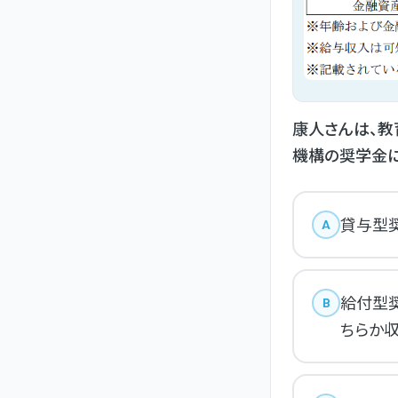
康人さんは、教
機構の奨学金に
貸与型奨
A
給付型
B
ちらか収