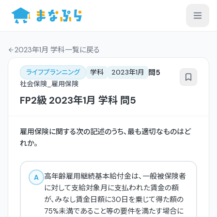
2023年1月 学科一覧
に戻る
問
5
ライフプランニング
学科
2023年1月
社会保険_雇用保険
FP2級
2023年1月
学科
問
5
雇用保険に関する次の記述のうち、最も適切なものはど
れか。
高年齢雇用継続基本給付金は、一般被保険者
A
に対して支給対象月に支払われた賃金の額
が、みなし賃金日額に30日を乗じて得た額の
75%未満であること等の要件を満たす場合に