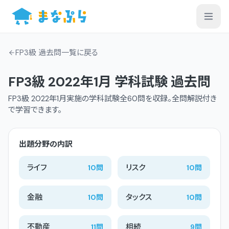
FP3級 過去問一覧
に戻る
FP3級
2022年1月
学科
試験 過去問
FP3級
2022年1月
実施の
学科
試験
全60問
を収録。全問解説付き
で学習できます。
出題分野の内訳
ライフ
リスク
10
問
10
問
金融
タックス
10
問
10
問
不動産
相続
11
問
9
問