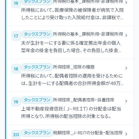
タックスプラン
所得税の基本_課税所得・非課税所得
16
所得税において、医療保険の被保険者が病気で入院
したことにより受け取った入院給付金は、非課税で
ある。
タックスプラン
所得税の基本_課税所得・非課税所得
17
夫が生計を一にする妻に係る確定拠出年金の個人
型年金の掛金を負担した場合、その負担した掛金
は、夫に係る所得税の小規模企業共済等掛金控除
の対象となる。
タックスプラン
所得控除_控除の種類
18
所得税において、配偶者控除の適用を受けるために
は、生計を一にする配偶者の合計所得金額が48万
円以下でなければならない。
タックスプラン
所得控除_配偶者控除・扶養控除
19
上場不動産投資信託（ Ｊ-ＲＥＩＴ）の分配金は配当
所得となり、所得税の配当控除の対象となる。
タックスプラン
税額控除_J-REITの分配金・配当控除
20