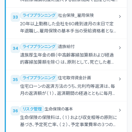
合の出産育児一時金の額は、１児につき（ ）であ
る。
ライフプランニング
社会保険_雇用保険
33
20年以上勤務した会社を60歳到達月の末日で定
年退職し、雇用保険の基本手当の受給資格者となっ
た者が受給することができる基本手当の日数は、最
大（ ）である。
ライフプランニング
遺族給付
34
遺族厚生年金の額（中高齢寡婦加算額および経過
的寡婦加算額を除く）は、原則として、死亡した者の
厚生年金保険の被保険者記録を基礎として計算し
た老齢厚生年金の報酬比例部分の額の（ ）に相当
ライフプランニング
住宅取得資金計画
35
する額である。
住宅ローンの返済方法のうち、元利均等返済は、毎
月の返済額が（ 1 ）、返済期間の経過とともに毎月の
元金の返済額が（ 2 ）返済方法である。
リスク管理
生命保険の基本
36
生命保険の保険料は、（ 1 ）および収支相等の原則に
基づき、予定死亡率、（ 2 ）、予定事業費率の３つの予
定基礎率を用いて計算される。