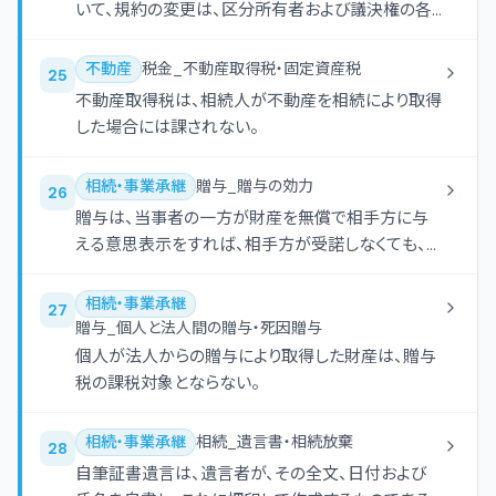
いて、規約の変更は、区分所有者および議決権の各
４分の３以上の多数による集会の決議によらなけれ
ばならない。
不動産
税金_不動産取得税・固定資産税
25
不動産取得税は、相続人が不動産を相続により取得
した場合には課されない。
相続・事業承継
贈与_贈与の効力
26
贈与は、当事者の一方が財産を無償で相手方に与
える意思表示をすれば、相手方が受諾しなくても、そ
の効力が生じる。
相続・事業承継
27
贈与_個人と法人間の贈与・死因贈与
個人が法人からの贈与により取得した財産は、贈与
税の課税対象とならない。
相続・事業承継
相続_遺言書・相続放棄
28
自筆証書遺言は、遺言者が、その全文、日付および