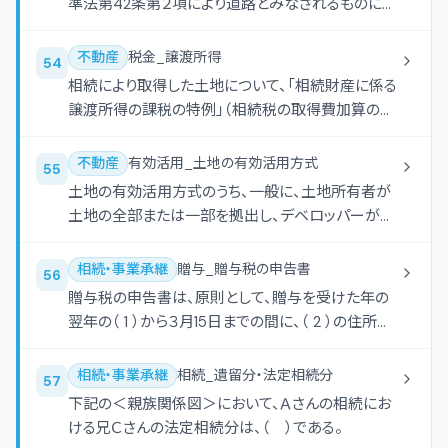
準法第42条第２項により道路とみなされるものにつ
いては、原則として、その中心線からの水平距離で
（ ）後退した線がその道路の境界線とみなされる。
不動産
税金_譲渡所得
54
相続により取得した土地について、「相続財産に係る
譲渡所得の課税の特例」（相続税の取得費加算の特
例）の適用を受けるためには、当該土地を、当該相
続の開始があった日の翌日から相続税の申告期限
不動産
有効活用_土地の有効活用方式
55
の翌日以後（ ）を経過する日までの間に譲渡しな
土地の有効活用方式のうち、一般に、土地所有者が
ければならない。
土地の全部または一部を拠出し、デベロッパーが建
設資金を負担してマンション等を建設し、それぞれ
の出資比率に応じて土地・建物に係る権利を取得す
相続・事業承継
贈与_贈与税の申告書
56
る方式を、（ ）という。
贈与税の申告書は、原則として、贈与を受けた年の
翌年の（ 1 ）から３月15日までの間に、（ 2 ）の住所地
を所轄する税務署長に提出しなければならない。
相続・事業承継
相続_遺留分・法定相続分
57
下記の＜親族関係図＞において、Ａさんの相続にお
ける兄Ｃさんの法定相続分は、（ ）である。