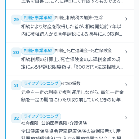
氏名を自書し、これに押印して作成するものである
が、自筆証書に添付する財産目録については、自書
によらずにパソコンで作成しても差し支えない。
相続・事業承継
相続_相続税の加算・控除
29
相続により財産を取得した者が、相続開始前７年以
内に被相続人から暦年課税による贈与により取得し
た財産は、原則として、相続税の課税対象となる。
相続・事業承継
相続_死亡退職金・死亡保険金
30
相続税額の計算上、死亡保険金の非課税金額の規
定による非課税限度額は、「600万円×法定相続人
の数」の算式により算出される。
ライフプランニング
6つの係数
31
元金を一定の利率で複利運用しながら、毎年一定金
額を一定の期間にわたり取り崩していくときの毎年
の取崩し金額を計算する場合、元金に乗じる係数
は、（ ）である。
ライフプランニング
32
社会保険_公的医療保険・介護保険
全国健康保険協会管掌健康保険の被保険者が、産
科医療補償制度に加入する医療機関で出産した場