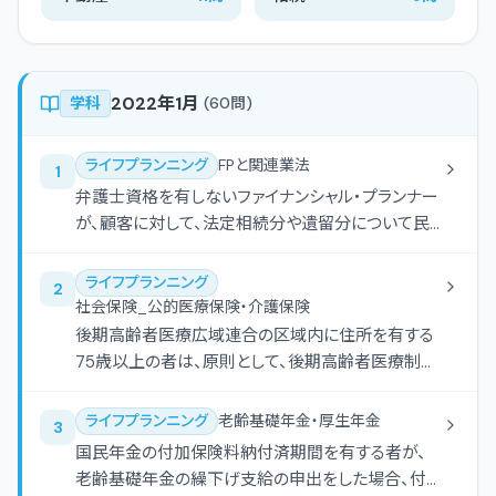
2022年1月
学科
(
60
問)
ライフプランニング
FPと関連業法
1
弁護士資格を有しないファイナンシャル・プランナー
が、顧客に対して、法定相続分や遺留分について民
法の条文を基に一般的な説明を行う行為は、弁護士
法に抵触する。
ライフプランニング
2
社会保険_公的医療保険・介護保険
後期高齢者医療広域連合の区域内に住所を有する
75歳以上の者は、原則として、後期高齢者医療制度
の被保険者となる。
ライフプランニング
老齢基礎年金・厚生年金
3
国民年金の付加保険料納付済期間を有する者が、
老齢基礎年金の繰下げ支給の申出をした場合、付