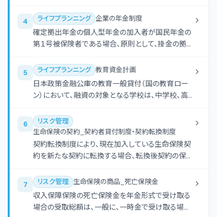
加年金は、老齢基礎年金と同様の増額率によって増
額される。
ライフプランニング
企業の年金制度
4
確定拠出年金の個人型年金の加入者が国民年金の
第１号被保険者である場合、原則として、掛金の拠
出限度額は年額816,000円である。
ライフプランニング
教育資金計画
5
日本政策金融公庫の教育一般貸付（国の教育ロー
ン）において、融資の対象となる学校は、中学校、高
等学校、大学、大学院等の小学校卒業以上の者を対
象とする教育施設である。
リスク管理
6
生命保険の契約_契約者貸付制度・契約転換制度
契約転換制度により、現在加入している生命保険契
約を新たな契約に転換する場合、転換後契約の保険
料は、転換前契約の加入時の年齢に応じた保険料
率により算出される。
リスク管理
生命保険の商品_死亡保険金
7
収入保障保険の死亡保険金を年金形式で受け取る
場合の受取総額は、一般に、一時金で受け取る場合