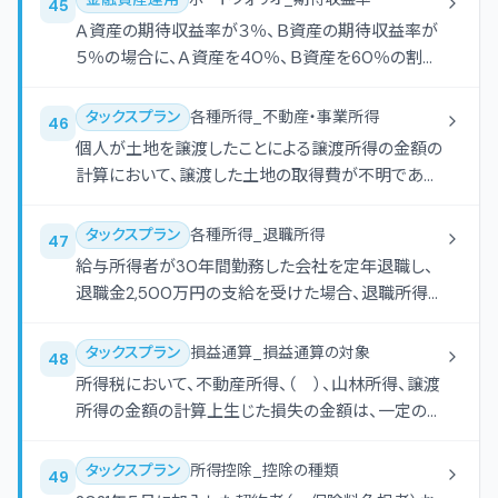
45
Ａ資産の期待収益率が３％、Ｂ資産の期待収益率が
５％の場合に、Ａ資産を40％、Ｂ資産を60％の割合
で組み入れたポートフォリオの期待収益率は、（ ）
となる。
タックスプラン
各種所得_不動産・事業所得
46
個人が土地を譲渡したことによる譲渡所得の金額の
計算において、譲渡した土地の取得費が不明である
場合、当該収入金額の（ ）相当額を取得費とするこ
とができる。
タックスプラン
各種所得_退職所得
47
給与所得者が30年間勤務した会社を定年退職し、
退職金2,500万円の支給を受けた場合、退職所得の
金額の計算上、退職所得控除額は（ ）となる。
タックスプラン
損益通算_損益通算の対象
48
所得税において、不動産所得、（ ）、山林所得、譲渡
所得の金額の計算上生じた損失の金額は、一定の場
合を除き、他の所得の金額と損益通算することがで
きる。
タックスプラン
所得控除_控除の種類
49