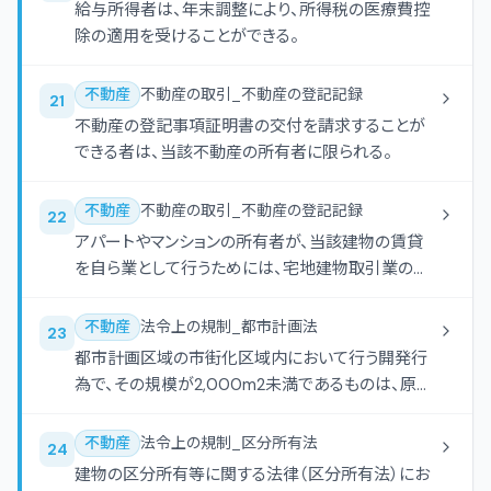
給与所得者は、年末調整により、所得税の医療費控
除の適用を受けることができる。
不動産
不動産の取引_不動産の登記記録
21
不動産の登記事項証明書の交付を請求することが
できる者は、当該不動産の所有者に限られる。
不動産
不動産の取引_不動産の登記記録
22
アパートやマンションの所有者が、当該建物の賃貸
を自ら業として行うためには、宅地建物取引業の免
許を取得しなければならない。
不動産
法令上の規制_都市計画法
23
都市計画区域の市街化区域内において行う開発行
為で、その規模が2,000m2未満であるものは、原則
として、都道府県知事等による開発許可を受ける必
要はない。
不動産
法令上の規制_区分所有法
24
建物の区分所有等に関する法律（区分所有法）にお