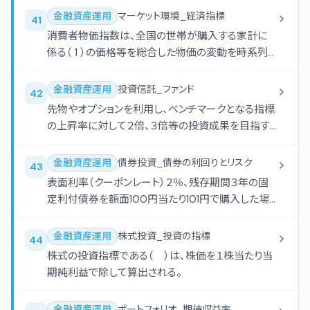
2 ）が上限となる。
金融資産運用
マーケット環境_経済指標
41
消費者物価指数は、全国の世帯が購入する家計に
係る（ 1 ）の価格等を総合した物価の変動を時系列
的に測定するものであり、（ 2 ）が毎月公表してい
る。
金融資産運用
投資信託_ファンド
42
先物やオプションを利用し、ベンチマークとなる指標
の上昇率に対して２倍、３倍等の投資成果を目指す
ファンドは、（ ）ファンドに分類される。
金融資産運用
債券投資_債券の利回りとリスク
43
表面利率（クーポンレート）２％、残存期間３年の固
定利付債券を額面100円当たり101円で購入した場
合の最終利回り（年率・単利）は、（ ）である。なお、
税金等は考慮しないものとし、答は表示単位の小数
金融資産運用
株式投資_投資の指標
44
点以下第３位を四捨五入している。
株式の投資指標である（ ）は、株価を１株当たり当
期純利益で除して算出される。
金融資産運用
ポートフォリオ_期待収益率