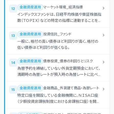
金融資産運用
マーケット環境_経済指標
12
インデックスファンドは、日経平均株価や東証株価指
数（ＴＯＰＩＸ）などの特定の指標に連動することを
目指して運用されるファンドである。
金融資産運用
投資信託_ファンド
13
一般に、格付の高い債券ほど利回りが高く、格付の
低い債券ほど利回りが低くなる。
金融資産運用
債券投資_債券の利回りとリスク
14
為替予約を締結していない外貨定期預金において、
満期時の為替レートが預入時の為替レートに比べて
円安になれば、当該外貨定期預金の円換算の利回
りは高くなる。
金融資産運用
金融商品_外貨建て商品・為替レート
15
特定口座を開設している金融機関に、ＮＩＳＡ口座
（少額投資非課税制度における非課税口座）を開設
した場合、特定口座内の株式投資信託をＮＩＳＡ口
座に移管することができる。