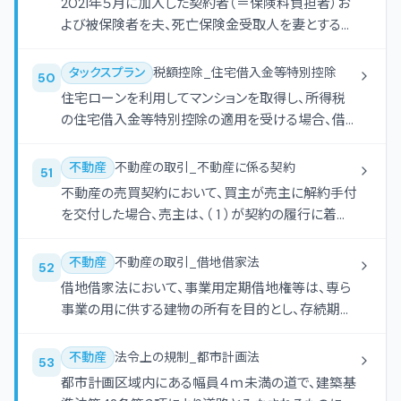
2021年５月に加入した契約者（＝保険料負担者）お
よび被保険者を夫、死亡保険金受取人を妻とする終
身保険の保険料を、2021年中に12万円支払った場
合、夫に係る所得税の生命保険料控除の控除額は
タックスプラン
税額控除_住宅借入金等特別控除
50
（ ）となる。
住宅ローンを利用してマンションを取得し、所得税
の住宅借入金等特別控除の適用を受ける場合、借
入金の償還期間は、（ ）以上でなければならない。
不動産
不動産の取引_不動産に係る契約
51
不動産の売買契約において、買主が売主に解約手付
を交付した場合、売主は、（ 1 ）が契約の履行に着手
するまでは、受領した手付（ 2 ）を買主に提供するこ
とで、契約の解除をすることができる。
不動産
不動産の取引_借地借家法
52
借地借家法において、事業用定期借地権等は、専ら
事業の用に供する建物の所有を目的とし、存続期間
を（ ）として設定する借地権である。
不動産
法令上の規制_都市計画法
53
都市計画区域内にある幅員４ｍ未満の道で、建築基