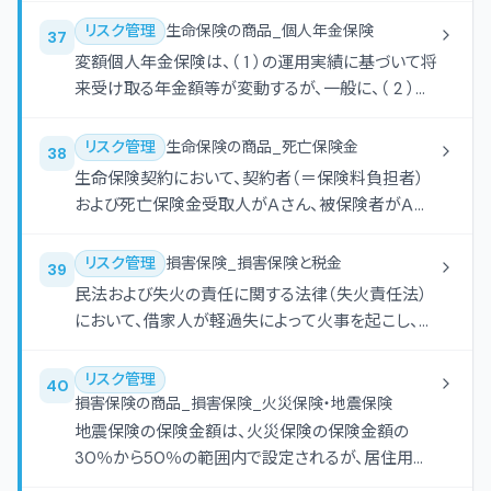
リスク管理
生命保険の商品_個人年金保険
37
変額個人年金保険は、（ 1 ）の運用実績に基づいて将
来受け取る年金額等が変動するが、一般に、（ 2 ）に
ついては最低保証がある。
リスク管理
生命保険の商品_死亡保険金
38
生命保険契約において、契約者（＝保険料負担者）
および死亡保険金受取人がＡさん、被保険者がＡさ
んの父親である場合、被保険者の死亡によりＡさん
が受け取る死亡保険金は、（ ）の課税対象となる。
リスク管理
損害保険_損害保険と税金
39
民法および失火の責任に関する法律（失火責任法）
において、借家人が軽過失によって火事を起こし、借
家と隣家を焼失させた場合、借家の家主に対して損
害賠償責任を（ 1 ）。また、隣家の所有者に対して損
リスク管理
40
害賠償責任を（ 2 ）。
損害保険の商品_損害保険_火災保険・地震保険
地震保険の保険金額は、火災保険の保険金額の
30％から50％の範囲内で設定されるが、居住用建
物については（ 1 ）、生活用動産（家財）については（