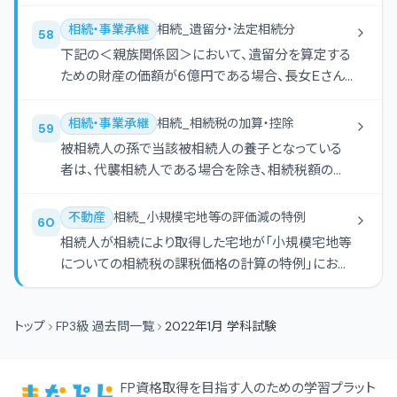
相続・事業承継
相続_遺留分・法定相続分
58
下記の＜親族関係図＞において、遺留分を算定する
ための財産の価額が６億円である場合、長女Ｅさん
の遺留分の金額は、（ ）となる。
相続・事業承継
相続_相続税の加算・控除
59
被相続人の孫で当該被相続人の養子となっている
者は、代襲相続人である場合を除き、相続税額の計
算上、（ ）加算の対象となる。
不動産
相続_小規模宅地等の評価減の特例
60
相続人が相続により取得した宅地が「小規模宅地等
についての相続税の課税価格の計算の特例」におけ
る特定事業用宅地等に該当する場合、その宅地のう
ち（ 1 ）までを限度面積として、評価額の（ 2 ）相当額
トップ
FP3級 過去問一覧
2022年1月 学科試験
を減額した金額を、相続税の課税価格に算入すべき
価額とすることができる。
FP資格取得を目指す人のための学習プラット