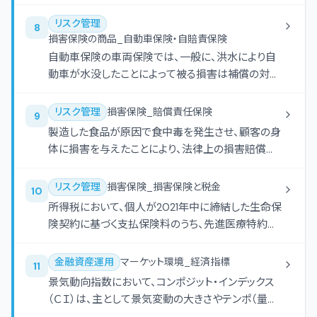
の受取額よりも少なくなる。
リスク管理
8
損害保険の商品_自動車保険・自賠責保険
自動車保険の車両保険では、一般に、洪水により自
動車が水没したことによって被る損害は補償の対象
とならない。
リスク管理
損害保険_賠償責任保険
9
製造した食品が原因で食中毒を発生させ、顧客の身
体に損害を与えたことにより、法律上の損害賠償責
任を負うことによって被る損害を補償する保険とし
て、生産物賠償責任保険（ＰＬ保険）がある。
リスク管理
損害保険_損害保険と税金
10
所得税において、個人が2021年中に締結した生命保
険契約に基づく支払保険料のうち、先進医療特約に
係る保険料は、介護医療保険料控除の対象となる。
金融資産運用
マーケット環境_経済指標
11
景気動向指数において、コンポジット・インデックス
（ＣＩ）は、主として景気変動の大きさやテンポ（量
感）の測定を目的とした指標である。