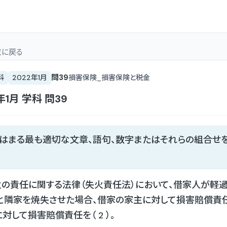
覧
に戻る
問
39
科
2022年1月
損害保険_損害保険と税金
年1月
学科
問
39
てはまる最も適切な文章、語句、数字またはそれらの組合せ
の責任に関する法律（失火責任法）において、借家人が軽
と隣家を焼失させた場合、借家の家主に対して損害賠償責任を（
対して損害賠償責任を（ 2 ）。