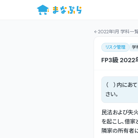
2022年1月 学科一
リスク管理
学
FP3級
2022
（ ）内にあ
さい。
民法および失火
を起こし、借家
隣家の所有者に