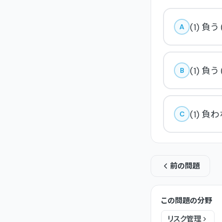
(1) 負う
A
(1) 負う
B
(1) 負わ
C
前の問題
この問題の分野
リスク管理