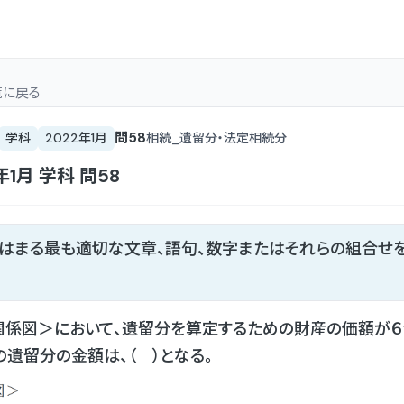
覧
に戻る
問
58
学科
2022年1月
相続_遺留分・法定相続分
年1月
学科
問
58
てはまる最も適切な文章、語句、数字またはそれらの組合せ
関係図＞において、遺留分を算定するための財産の価額が６
の遺留分の金額は、（ ）となる。