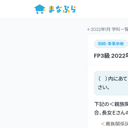
2022年1月 学科一
相続・事業承継
FP3級
2022
（ ）内にあ
さい。
下記の＜親族
合、長女Ｅさん