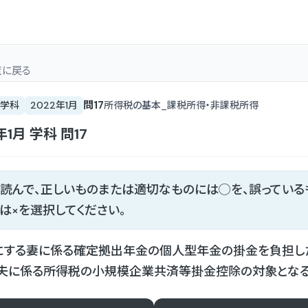
覧
に戻る
問
17
学科
2022年1月
所得税の基本_課税所得・非課税所得
年1月
学科
問
17
読んで、正しいものまたは適切なものには◯を、誤っている
は×を選択してください。
にする妻に係る確定拠出年金の個人型年金の掛金を負担し
、夫に係る所得税の小規模企業共済等掛金控除の対象となる