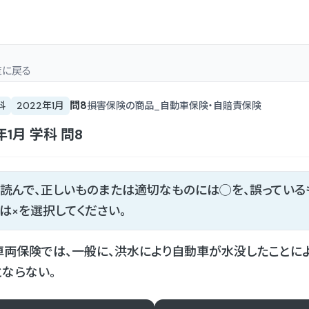
覧
に戻る
問
8
科
2022年1月
損害保険の商品_自動車保険・自賠責保険
年1月
学科
問
8
読んで、正しいものまたは適切なものには◯を、誤っている
は×を選択してください。
両保険では、一般に、洪水により自動車が水没したことに
ならない。