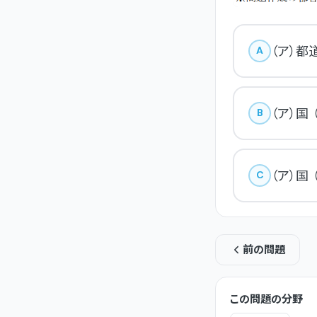
（ア）都
A
（ア）国
B
（ア）国
C
前の問題
この問題の分野