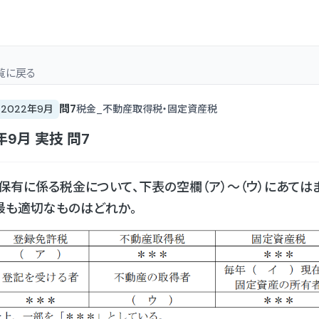
覧
に戻る
問
7
2022年9月
税金_不動産取得税・固定資産税
年9月
実技
問
7
保有に係る税金について、下表の空欄（ア）〜（ウ）にあては
最も適切なものはどれか。