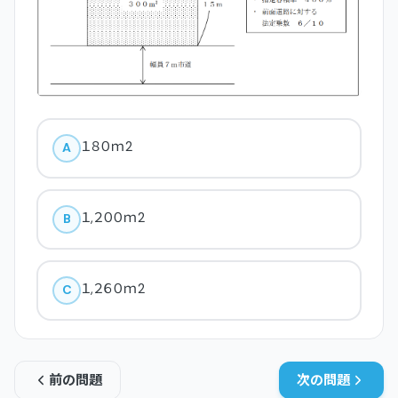
１８０ｍ2
A
１,２００ｍ2
B
１,２６０ｍ2
C
前の問題
次の問題