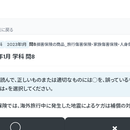
覧
に戻る
問
8
科
2023年1月
損害保険の商品_旅行傷害保険・家族傷害保険・人身
年1月
学科
問
8
読んで、正しいものまたは適切なものには◯を、誤っている
は×を選択してください。
保険では、海外旅行中に発生した地震によるケガは補償の対
○
×