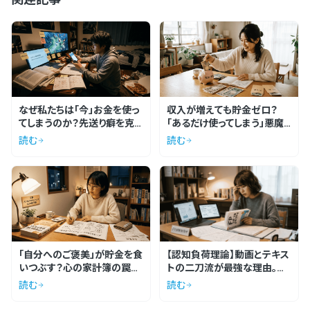
なぜ私たちは「今」お金を使っ
収入が増えても貯金ゼロ？
てしまうのか？先送り癖を克
「あるだけ使ってしまう」悪魔
服する先取り貯蓄術
の法則から抜け出す方法
読む
読む
「自分へのご褒美」が貯金を食
【認知負荷理論】動画とテキス
いつぶす？心の家計簿の罠と
トの二刀流が最強な理由。脳
無駄遣いの防ぎ方
の仕組みから読み解く効率的
読む
読む
学習