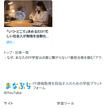
「いつ・どこで」決めるだけ！忙
しい社会人が勉強を自動化す
る最強のルール
読む
トップ
記事一覧
なぜ、あなたのFP学習は点数に繋がらない？最短合格を掴む「アウト
プット黄金比」
FP資格取得を目指す人のための学習プラット
フォーム
YouTube
サイト
学習ツール