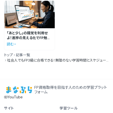
「あと少し」の錯覚を利用せ
よ！進捗の見える化でFP勉強
依存になる方法
読む
トップ
記事一覧
社会人でもFP3級に合格できる！無理のない学習時間とスケジュー
ル例
FP資格取得を目指す人のための学習プラット
フォーム
YouTube
サイト
学習ツール