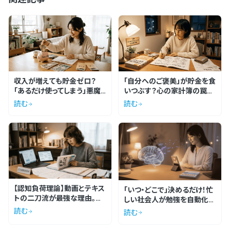
収入が増えても貯金ゼロ？
「自分へのご褒美」が貯金を食
「あるだけ使ってしまう」悪魔
いつぶす？心の家計簿の罠と
の法則から抜け出す方法
無駄遣いの防ぎ方
読む
読む
【認知負荷理論】動画とテキス
「いつ・どこで」決めるだけ！忙
トの二刀流が最強な理由。脳
しい社会人が勉強を自動化す
の仕組みから読み解く効率的
る最強のルール
読む
読む
学習