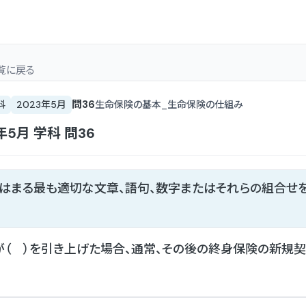
覧
に戻る
問
36
科
2023年5月
生命保険の基本_生命保険の仕組み
年5月
学科
問
36
てはまる最も適切な文章、語句、数字またはそれらの組合せ
（ ）を引き上げた場合、通常、その後の終身保険の新規