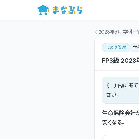
2023年5月 学科一
リスク管理
学
FP3級
2023
（ ）内にあ
さい。
生命保険会社が
安くなる。