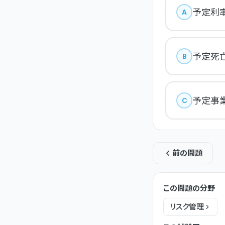
予定利
A
予定死
B
予定事
C
前の問題
この問題の分野
リスク管理