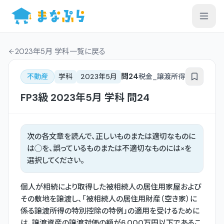
2023年5月 学科一覧
に戻る
問
24
不動産
学科
2023年5月
税金_譲渡所得
FP3級
2023年5月
学科
問
24
次の各文章を読んで、正しいものまたは適切なものに
は◯を、誤っているものまたは不適切なものには×を
選択してください。
個人が相続により取得した被相続人の居住用家屋および
その敷地を譲渡し、「被相続人の居住用財産（空き家）に
係る譲渡所得の特別控除の特例」の適用を受けるために
は、譲渡資産の譲渡対価の額が6,000万円以下であるこ