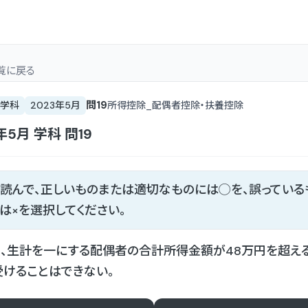
覧
に戻る
問
19
学科
2023年5月
所得控除_配偶者控除・扶養控除
年5月
学科
問
19
読んで、正しいものまたは適切なものには◯を、誤っている
は×を選択してください。
、生計を一にする配偶者の合計所得金額が48万円を超え
けることはできない。