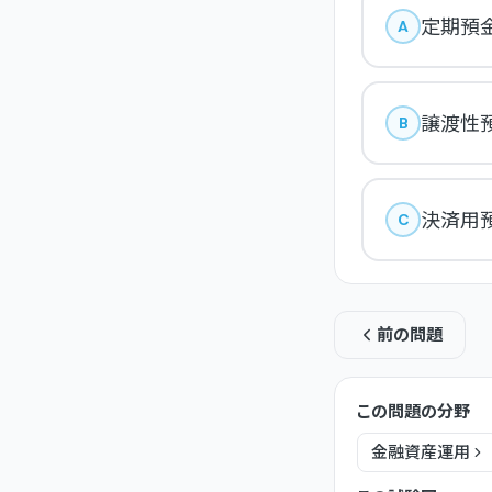
定期預
A
譲渡性
B
決済用
C
前の問題
この問題の分野
金融資産運用