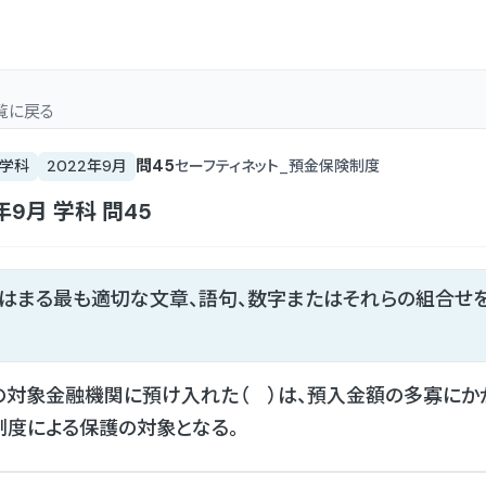
覧
に戻る
問
45
学科
2022年9月
セーフティネット_預金保険制度
年9月
学科
問
45
てはまる最も適切な文章、語句、数字またはそれらの組合せ
対象金融機関に預け入れた（ ）は、預入金額の多寡にか
度による保護の対象となる。