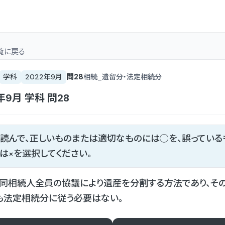
覧
に戻る
問
28
学科
2022年9月
相続_遺留分・法定相続分
年9月
学科
問
28
読んで、正しいものまたは適切なものには◯を、誤っている
は×を選択してください。
同相続人全員の協議により遺産を分割する方法であり、そ
も法定相続分に従う必要はない。