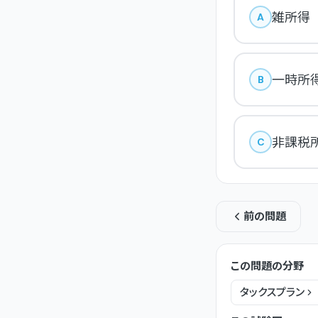
雑所得
A
一時所
B
非課税
C
前の問題
この問題の分野
タックスプラン