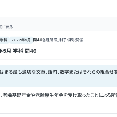
覧
に戻る
問
46
学科
2022年5月
各種所得_利子・課税関係
年5月
学科
問
46
てはまる最も適切な文章、語句、数字またはそれらの組合せ
、老齢基礎年金や老齢厚生年金を受け取ったことによる所得