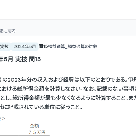
覧
に戻る
問
15
実技
2024年5月
損益通算_損益通算の対象
4年5月
実技
問
15
歳）の2023年分の収入および経費は以下のとおりである。伊丹
における総所得金額を計算しなさい。なお、記載のない事項
とし、総所得金額が最も少なくなるように計算すること。ま
紙に記載されている単位に従うこと。