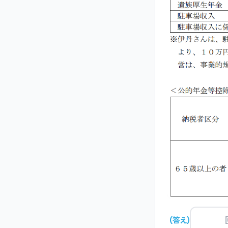
(
答え
)