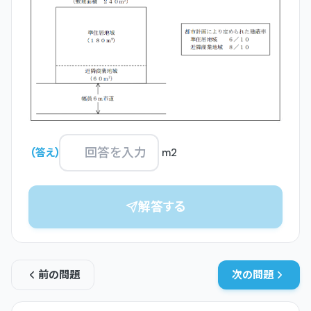
(
答え
)
m2
解答する
前の問題
次の問題