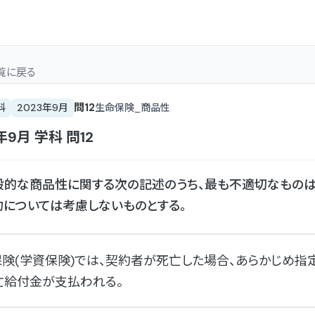
覧
に戻る
問
12
科
2023年9月
生命保険_商品性
年9月
学科
問
12
的な商品性に関する次の記述のうち、最も不適切なものは
については考慮しないものとする。
保険(学資保険)では、契約者が死亡した場合、あらかじめ指
亡給付金が支払われる。