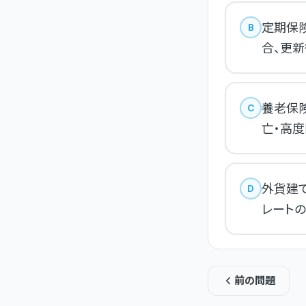
定期保
B
合、更
養老保
C
亡・高
外貨建
D
レート
前の問題