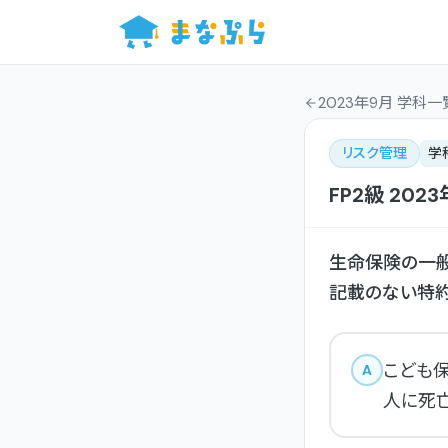
2023年9月 学科一
リスク管理
学
FP2級
2023
生命保険の一般
記載のない特約
こども
A
人に死