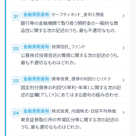
金融資産運用
セーフティネット_金利と預金
21
銀行等の金融機関で取り扱う預貯金の一般的な商
品性に関する次の記述のうち、最も不適切なものは
どれか。
金融資産運用
投資信託_ファンド
22
公募株式投資信託の費用に関する次の記述のうち、
最も不適切なものはどれか。
金融資産運用
債券投資_債券の利回りとリスク
23
固定利付債券の利回り(単利・年率) に関する次の記
述の空欄(ア)、(イ)にあてはまる語句の組み合わせ
として、最も適切なものはどれか。なお、手数料、経
過利子、税金等については考慮しないものとし、計
金融資産運用
株式投資_内国株式・日経平均株価
24
算結果は表示単位の小数点以下第3位を四捨五入
東京証券取引所の市場区分等に関する次の記述の
するものとする。
うち、最も適切なものはどれか。