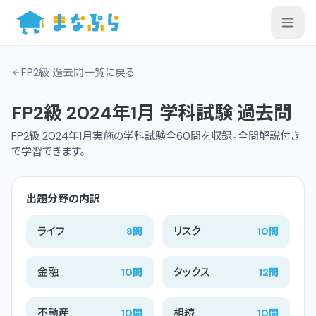
FP2級 過去問一覧
に戻る
FP2級
2024年1月
学科
試験 過去問
FP2級
2024年1月
実施の
学科
試験
全60問
を収録。全問解説付き
で学習できます。
出題分野の内訳
ライフ
リスク
8
問
10
問
金融
タックス
10
問
12
問
不動産
相続
10
問
10
問