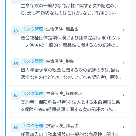
生命保険の一般的な商品性に関する次の記述のう
ち、最も不適切なものはどれか。なお、特約について
は考慮しないものとする。
リスク管理
生命保険_商品性
13
総合福祉団体定期保険および団体定期保険 (Bグル
ープ保険)の一般的な商品性に関する次の記述のう
ち、最も不適切なものはどれか。
リスク管理
生命保険_税金
14
個人年金保険の税金に関する次の記述のうち、最も
適切なものはどれか。なお、いずれも契約者(=保険
料負担者) および年金受取人は同一人であり、個人
であるものとする。
リスク管理
生命保険_経理処理
15
契約者(=保険料負担者)を法人とする生命保険に係
る保険料等の経理処理に関する次の記述のうち、最
も不適切なものはどれか。なお、いずれの保険契約
も保険料は年払いかつ全期払いで、2023年10月に
リスク管理
損害保険_商品性
16
締結したものとする。
任意加入の自動車保険の一般的な商品性に関する