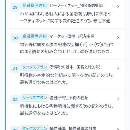
おいては、NISA(少額投資非課税制度)により投資収
金融資産運用
セーフティネット_預金保険制度
29
益が非課税となる口座をNISA口座という。
わが国における個人による金融商品取引に係るセ
ーフティネットに関する次の記述のうち、最も不適切
なものはどれか。
金融資産運用
マーケット環境_経済指標
30
物価等に関する次の記述の空欄 (ア) 〜 (ウ)に当て
はまる語句の組み合わせとして、最も適切なものは
どれか。
タックスプラン
所得税の基本_国税と地方税
31
所得税の基本的な仕組みに関する次の記述のうち、
最も適切なものはどれか。
タックスプラン
各種所得_所得の種類
32
所得税における各種所得に関する次の記述のうち、
最も適切なものはどれか。
タックスプラン
損益通算_損益通算の対象