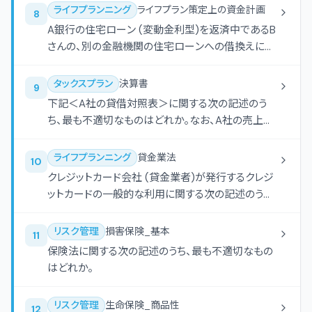
ライフプランニング
ライフプラン策定上の資金計画
8
A銀行の住宅ローン (変動金利型)を返済中であるB
さんの、別の金融機関の住宅ローンへの借換えに関
する次の記述のうち、最も不適切なものはどれか。
タックスプラン
決算書
9
下記＜A社の貸借対照表＞に関する次の記述のう
ち、最も不適切なものはどれか。なお、A社の売上高
は年間7.5億円であるものとする。
ライフプランニング
貸金業法
10
クレジットカード会社 (貸金業者)が発行するクレジ
ットカードの一般的な利用に関する次の記述のうち、
最も不適切なものはどれか。
リスク管理
損害保険_基本
11
保険法に関する次の記述のうち、最も不適切なもの
はどれか。
リスク管理
生命保険_商品性
12