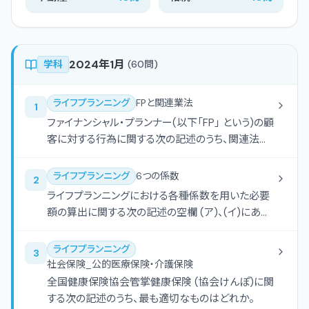
2024年1月
学科
(
60
問)
ライフプランニング
FPと関連業法
1
ファイナンシャル・プランナー(以下「FP」 という)の顧
客に対する行為に関する次の記述のうち、関連法規
に照らし、最も不適切なものはどれか。
ライフプランニング
6つの係数
2
ライフプランニングにおける各種係数を用いた必要
額の算出に関する次の記述の空欄 (ア)、(イ)にあて
はまる語句の組み合わせとして、最も適切なものは
どれか。なお、算出に当たっては下記＜資料＞の係
ライフプランニング
3
数を乗算で使用し、手数料や税金等については考慮
社会保険_公的医療保険・介護保険
しないものとする。
全国健康保険協会管掌健康保険 (協会けんぽ)に関
する次の記述のうち、最も適切なものはどれか。