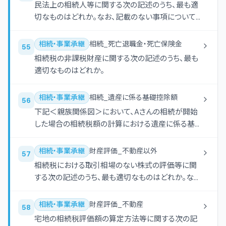
民法上の相続人等に関する次の記述のうち、最も適
切なものはどれか。なお、記載のない事項について
は考慮しないものとする。
相続・事業承継
相続_死亡退職金・死亡保険金
55
相続税の非課税財産に関する次の記述のうち、最も
適切なものはどれか。
相続・事業承継
相続_遺産に係る基礎控除額
56
下記＜親族関係図＞において、Aさんの相続が開始
した場合の相続税額の計算における遺産に係る基
礎控除額として、最も適切なものはどれか。なお、C
さんはAさんの相続開始前に死亡している。また、Eさ
相続・事業承継
財産評価_不動産以外
57
んは、Aさんの普通養子（特別養子縁組以外の縁組
相続税における取引相場のない株式の評価等に関
による養子）であり、相続の放棄をしている。
する次の記述のうち、最も適切なものはどれか。な
お、評価の対象となる株式は、特定の評価会社の株
式には該当しないものとする。
相続・事業承継
財産評価_不動産
58
宅地の相続税評価額の算定方法等に関する次の記