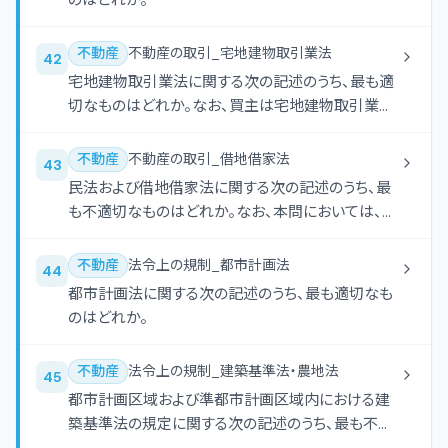
のはどれか。
不動産
不動産の取引_宅地建物取引業法
42
宅地建物取引業法に関する次の記述のうち、最も適
切なものはどれか。なお、買主は宅地建物取引業者
ではないものとする。
不動産
不動産の取引_借地借家法
43
民法および借地借家法に関する次の記述のうち、最
も不適切なものはどれか。なお、本問においては、借
地借家法第38条における定期建物賃貸借契約を定
期借家契約といい、それ以外の建物賃貸借契約を普
不動産
法令上の規制_都市計画法
44
通借家契約という。また、記載のない特約について
都市計画法に関する次の記述のうち、最も適切なも
は考慮しないものとする。
のはどれか。
不動産
法令上の規制_建築基準法・農地法
45
都市計画区域および準都市計画区域内における建
築基準法の規定に関する次の記述のうち、最も不適