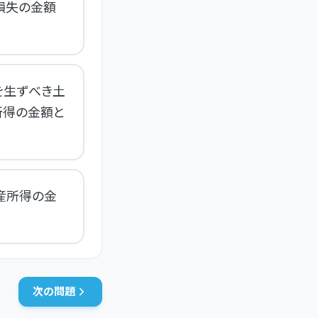
損失の金額
を生ずべき土
所得の金額と
産所得の金
次の問題