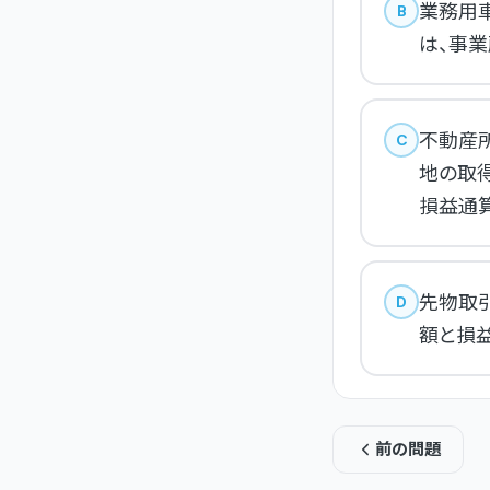
業務用
B
は、事
不動産
C
地の取
損益通
先物取
D
額と損
前の問題