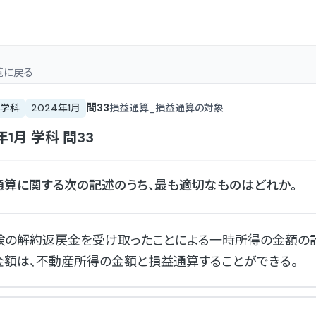
覧
に戻る
問
33
学科
2024年1月
損益通算_損益通算の対象
年1月
学科
問
33
算に関する次の記述のうち、最も適切なものはどれか。
険の解約返戻金を受け取ったことによる一時所得の金額の
金額は、不動産所得の金額と損益通算することができる。