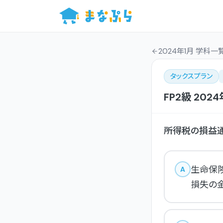
2024年1月 学科一
タックスプラン
FP2級
2024
所得税の損益通
生命保
A
損失の