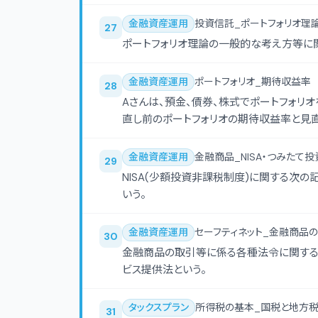
金融資産運用
投資信託_ポートフォリオ理論
27
ポートフォリオ理論の一般的な考え方等に
金融資産運用
ポートフォリオ_期待収益率
28
Aさんは、預金、債券、株式でポートフォリ
直し前のポートフォリオの期待収益率と見
はどれか。
金融資産運用
金融商品_NISA・つみたて投
29
NISA(少額投資非課税制度)に関する次の
いう。
金融資産運用
セーフティネット_金融商品
30
金融商品の取引等に係る各種法令に関する
ビス提供法という。
タックスプラン
所得税の基本_国税と地方
31