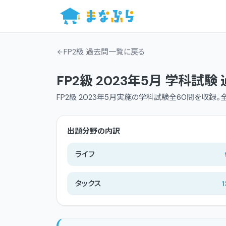
FP2級 過去問一覧
に戻る
FP2級
2023年5月
学科
試験 
FP2級
2023年5月
実施の
学科
試験
全60問
を収録。
出題分野の内訳
ライフ
タックス
1