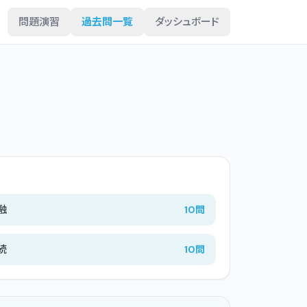
問題演習
過去問一覧
ダッシュボード
融
10
問
続
10
問