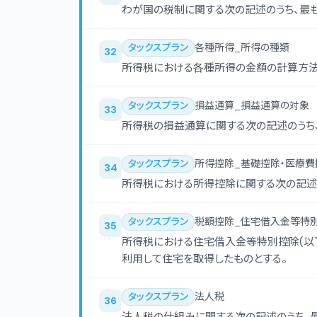
わが国の税制に関する次の記述のうち、最
タックスプラン
各種所得_所得の種類
32
所得税における各種所得の金額の計算方法
タックスプラン
損益通算_損益通算の対象
33
所得税の損益通算に関する次の記述のうち
タックスプラン
所得控除_基礎控除・医療費
34
所得税における所得控除に関する次の記述
タックスプラン
税額控除_住宅借入金等特
35
所得税における住宅借入金等特別控除(以下
利用して住宅を取得したものとする。
タックスプラン
法人税
36