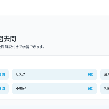
過去問
全問解説付きで学習できます。
リスク
金
9
問
9
問
不動産
相
3
問
9
問