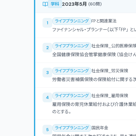
2023年5月
学科
(
60
問)
ライフプランニング
FPと関連業法
1
ファイナンシャル・プランナー(以下「FP」
ライフプランニング
社会保険_公的医療保険
2
全国健康保険協会管掌健康保険 (協会け
ライフプランニング
社会保険_労災保険
3
労働者災害補償保険の保険給付に関する次
ライフプランニング
社会保険_雇用保険
4
雇用保険の育児休業給付および介護休業給
のとする。
ライフプランニング
国民年金
5