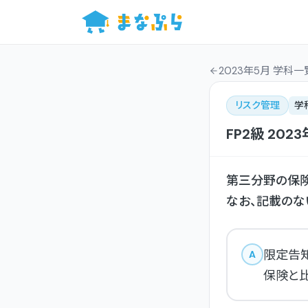
2023年5月 学科一
リスク管理
学
FP2級
2023
第三分野の保
なお、記載のな
限定告
A
保険と