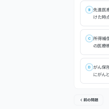
先進医
B
けた時
所得補
C
の医療
がん保
D
にがん
前の問題