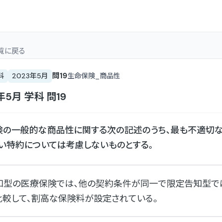
覧
に戻る
問
19
科
2023年5月
生命保険_商品性
年5月
学科
問
19
険の一般的な商品性に関する次の記述のうち、最も不適切な
い特約については考慮しないものとする。
知型の医療保険では、他の契約条件が同一で限定告知型で
比較して、割高な保険料が設定されている。