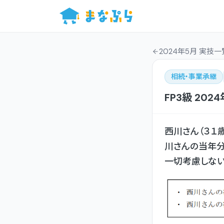
2024年5月 実技一
相続・事業承継
FP3級
202
西川さん（３１
川さんの当年分
一切考慮しない