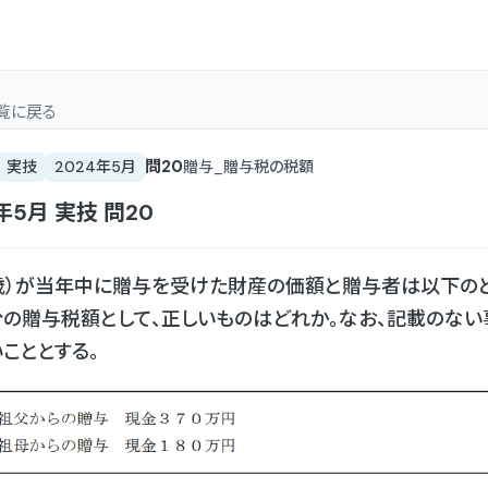
覧
に戻る
問
20
実技
2024年5月
贈与_贈与税の税額
4年5月
実技
問
20
歳）が当年中に贈与を受けた財産の価額と贈与者は以下のと
の贈与税額として、正しいものはどれか。なお、記載のない
こととする。