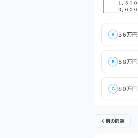
３６万円
A
５８万円
B
８０万円
C
前の問題