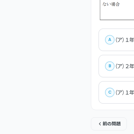
（ア）１年
A
（ア）２年
B
（ア）１年
C
前の問題