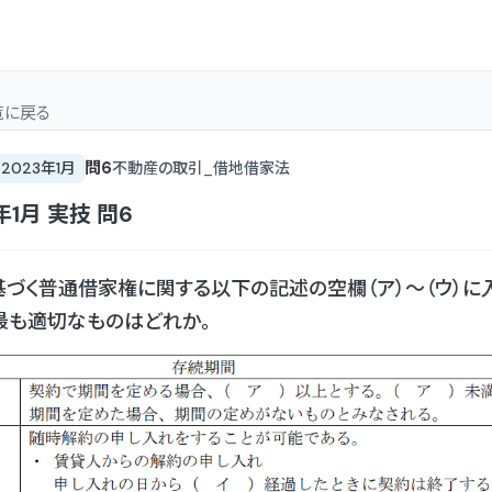
覧
に戻る
問
6
2023年1月
不動産の取引_借地借家法
年1月
実技
問
6
づく普通借家権に関する以下の記述の空欄（ア）〜（ウ）に
最も適切なものはどれか。