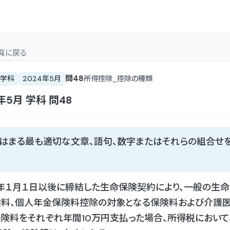
覧
に戻る
問
48
学科
2024年5月
所得控除_控除の種類
4年5月
学科
問
48
てはまる最も適切な文章、語句、数字またはそれらの組合せ
2年１月１日以後に締結した生命保険契約により、一般の生
険料、個人年金保険料控除の対象となる保険料および介護
険料をそれぞれ年間10万円支払った場合、所得税において