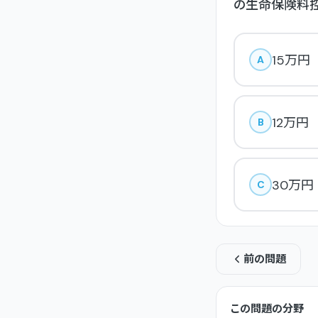
の生命保険料控
15万円
A
12万円
B
30万円
C
前の問題
この問題の分野