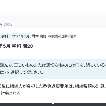
覧
に戻る
問
28
学科
2024年5月
相続_相続税の加算・控除
4年5月
学科
問
28
読んで、正しいものまたは適切なものには◯を、誤っている
は×を選択してください。
式後に相続人が負担した香典返戻費用は、相続税額の計算
対象となる。