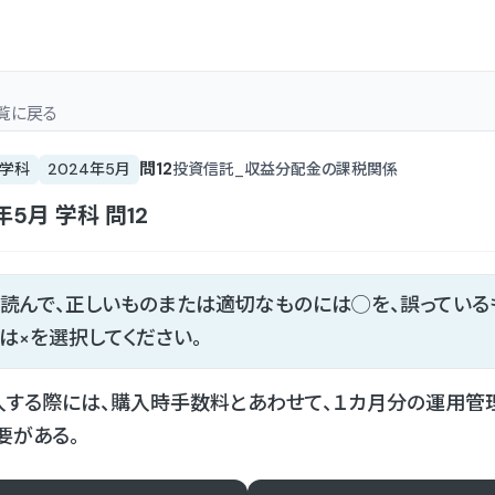
覧
に戻る
問
12
学科
2024年5月
投資信託_収益分配金の課税関係
4年5月
学科
問
12
読んで、正しいものまたは適切なものには◯を、誤っている
は×を選択してください。
する際には、購入時手数料とあわせて、１カ月分の運用管
要がある。