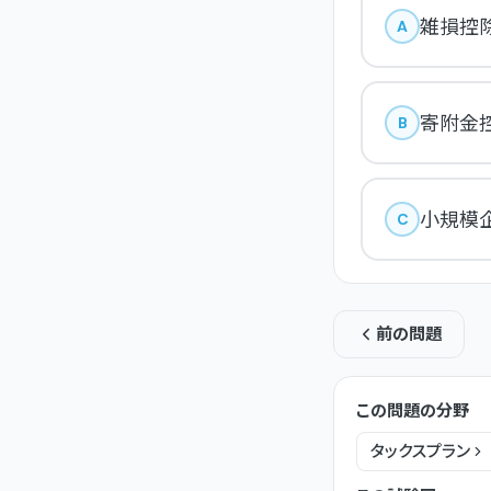
雑損控
A
寄附金
B
小規模
C
前の問題
この問題の分野
タックスプラン