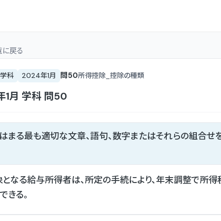
覧
に戻る
問
50
学科
2024年1月
所得控除_控除の種類
年1月
学科
問
50
てはまる最も適切な文章、語句、数字またはそれらの組合せ
となる給与所得者は、所定の手続により、年末調整で所得
できる。