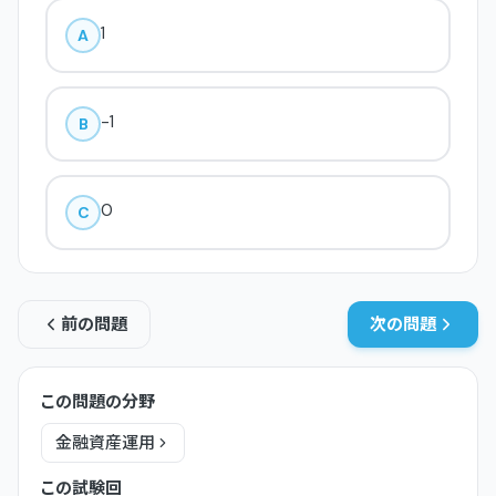
1
A
-1
B
0
C
前の問題
次の問題
この問題の分野
金融資産運用
この試験回