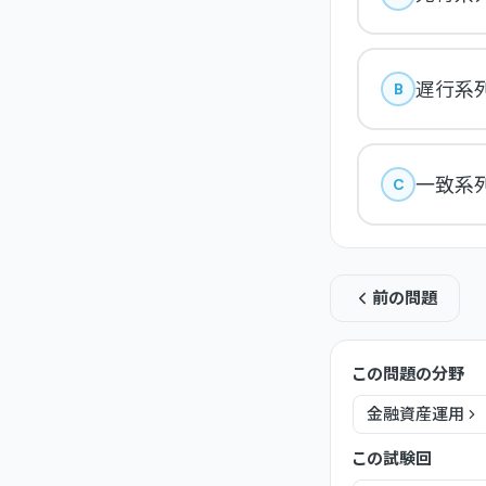
遅行系
B
一致系
C
前の問題
この問題の分野
金融資産運用
この試験回