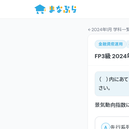
2024年1月 学科一
金融資産運用
FP3級
2024
（ ）内にあ
さい。
景気動向指数に
先行系
A