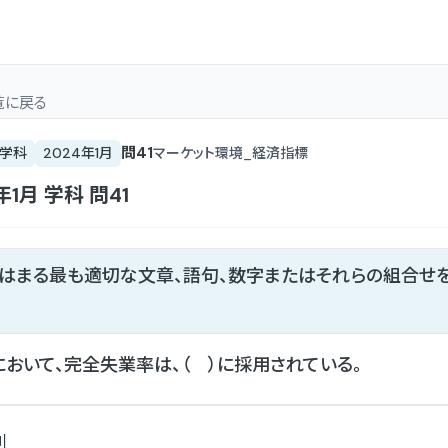
覧
に戻る
問
41
学科
2024年1月
マーケット環境_経済指標
年1月
学科
問
41
てはまる最も適切な文章、語句、数字またはそれらの組合せ
おいて、完全失業率は、（ ）に採用されている。
列