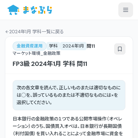
2024年1月 学科一覧
に戻る
問
11
金融資産運用
学科
2024年1月
マーケット環境_金融政策
FP3級
2024年1月
学科
問
11
次の各文章を読んで、正しいものまたは適切なものに
は◯を、誤っているものまたは不適切なものには×を
選択してください。
日本銀行の金融政策の１つである公開市場操作（オペレ
ーション）のうち、国債買入オペは、日本銀行が長期国債
（利付国債）を買い入れることによって金融市場に資金を