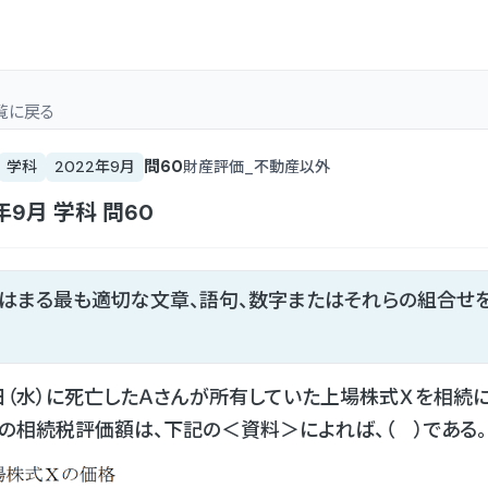
覧
に戻る
問
60
学科
2022年9月
財産評価_不動産以外
年9月
学科
問
60
てはまる最も適切な文章、語句、数字またはそれらの組合せ
７日（水）に死亡したＡさんが所有していた上場株式Ｘを相続
の相続税評価額は、下記の＜資料＞によれば、（ ）である。