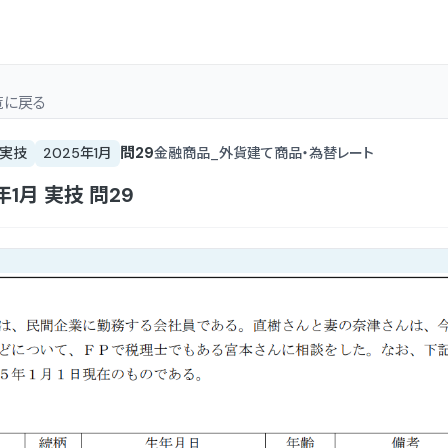
覧
に戻る
問
29
実技
2025年1月
金融商品_外貨建て商品・為替レート
年1月
実技
問
29