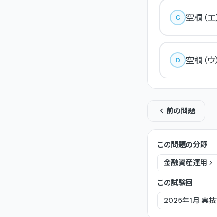
空欄（エ
C
空欄（ウ
D
前の問題
この問題の分野
金融資産運用
この試験回
2025年1月
実技