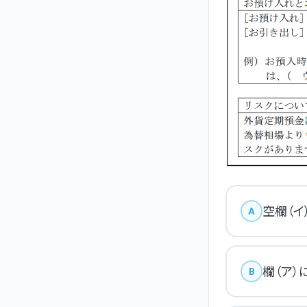
空欄（イ
A
欄（ア）
B