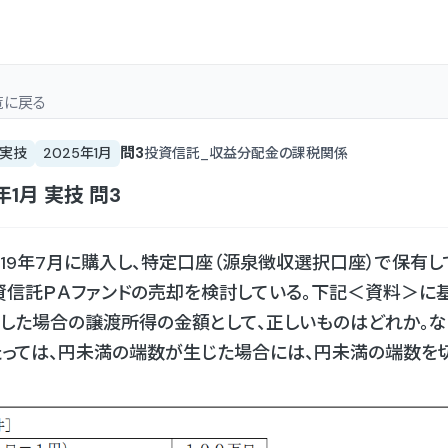
覧
に戻る
問
3
実技
2025年1月
投資信託_収益分配金の課税関係
年1月
実技
問
3
019年7月に購入し、特定口座（源泉徴収選択口座）で保有
信託ＰＡファンドの売却を検討している。下記＜資料＞に基
した場合の譲渡所得の金額として、正しいものはどれか。な
っては、円未満の端数が生じた場合には、円未満の端数を切