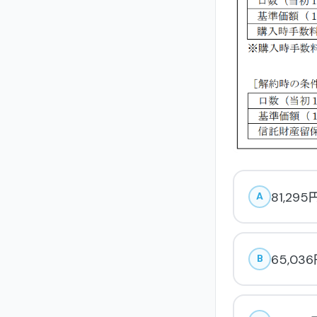
81,295
A
65,03
B