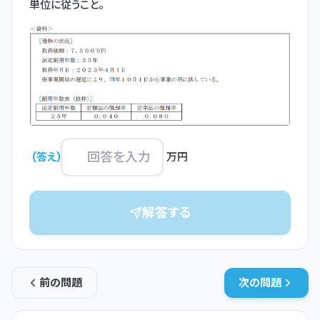
単位に従うこと。
(
答え
)
万円
解答する
前の問題
次の問題